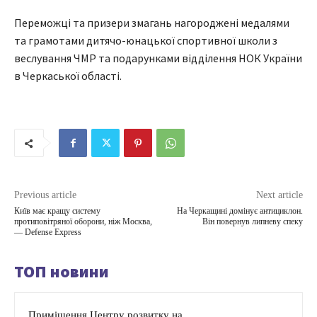
Переможці та призери змагань нагороджені медалями
та грамотами дитячо-юнацької спортивної школи з
веслування ЧМР та подарунками відділення НОК України
в Черкаської області.
Previous article
Next article
Київ має кращу систему
На Черкащині домінує антициклон.
протиповітряної оборони, ніж Москва,
Він повернув липневу спеку
— Defense Express
ТОП новини
Приміщення Центру розвитку на