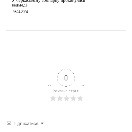
У черкаському зоопарку прокинулися
ведмеді
10.03.2026
0
Рейтинг статті
Підписатися