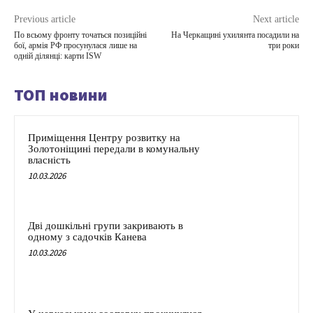
Previous article
Next article
По всьому фронту точаться позиційні
На Черкащині ухилянта посадили на
бої, армія РФ просунулася лише на
три роки
одній ділянці: карти ISW
ТОП новини
Приміщення Центру розвитку на
Золотоніщині передали в комунальну
власність
10.03.2026
Дві дошкільні групи закривають в
одному з садочків Канева
10.03.2026