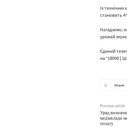
Із технічних 
становить 4 
Нагадаємо, н
урожай зерно
Єдиний телег
на “18000 | Ш
Share
Previous article
Уряд визначив
медзаклади м
оплату