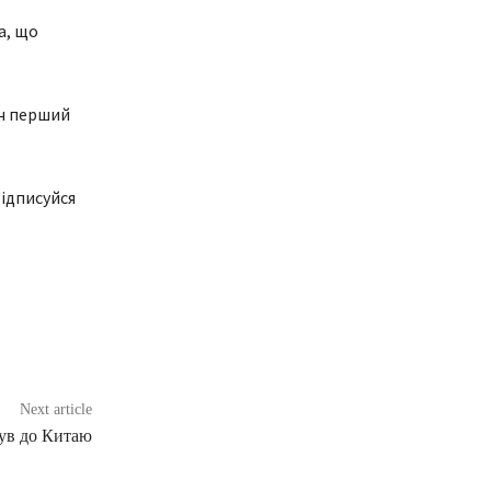
а, що
іч перший
ідписуйся
Next article
ув до Китаю