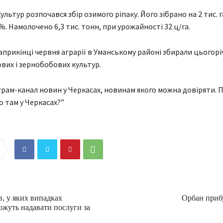
культур розпочався збір озимого ріпаку. Його зібрано на 2 тис. г
%. Намолочено 6,3 тис. тонн, при урожайності 32 ц/га.
априкінці червня аграрії в Уманському районі збирали цьогор
вих і зернобобових культур.
рам-канал новин у Черкасах, новинам якого можна довіряти. П
о там у Черкасах?”
, у яких випадках
Орбан приб
ожуть надавати послуги за