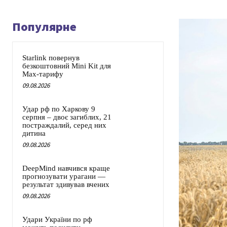
Популярне
Starlink повернув
безкоштовний Mini Kit для
Max-тарифу
09.08.2026
Удар рф по Харкову 9
серпня – двоє загиблих, 21
постраждалий, серед них
дитина
09.08.2026
DeepMind навчився краще
прогнозувати урагани —
результат здивував вчених
09.08.2026
Удари України по рф