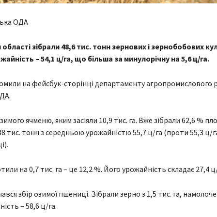
ська ОДА
 області зібрали 48,6 тис. тонн зернових і зернобобових ку
айність – 54,1 ц/га, що більша за минулорічну на 5,6 ц/га.
омили на фейсбук-сторінці департаменту агропромислового 
ДА.
зимого ячменю, яким засіяли 10,9 тис. га. Вже зібрали 62,6 % пл
8 тис. тонн з середньою урожайністю 55,7 ц/га (проти 55,3 ц/г
і).
или на 0,7 тис. га – це 12,2 %. Його урожайність складає 27,4 ц/
вся збір озимої пшениці. Зібрали зерно з 1,5 тис. га, намолочен
ість – 58,6 ц/га.