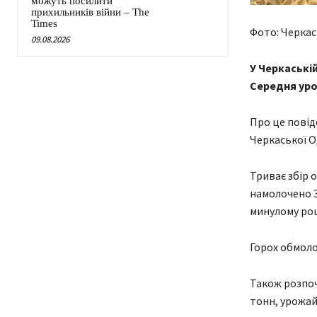
можуть посилити
прихильників війни – The
Times
Фото: Черка
09.08.2026
У Черкаській
Середня урож
Про це повід
Черкаської О
Триває збір о
намолочено 3
минулому роц
Горох обмолот
Також розпоча
тонн, урожайн