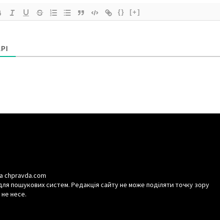
{}
[+]
РІ
а chpravda.com
для пошукових систем. Редакція сайту не може поділяти точку зору
 не несе.