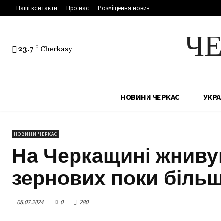
Наші контакти
Про нас
Розміщення новин
Ч
23.7
C
Cherkasy
НОВИНИ ЧЕРКАС
УКРА
НОВИНИ ЧЕРКАС
На Черкащині жниву
зернових поки більш
08.07.2024
0
280