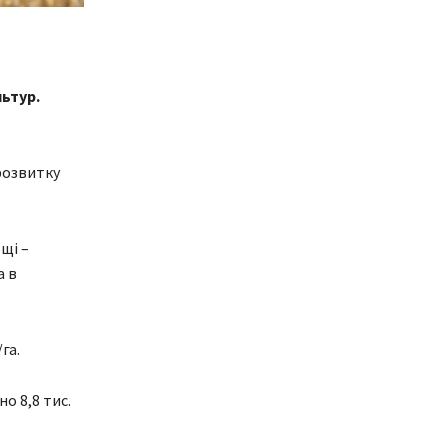
льтур.
розвитку
ощі –
а в
га.
о 8,8 тис.