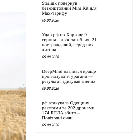
Starlink повернув
безкоштовний Mini Kit для
Max-тарифу
09.08.2026
Удар рф по Харкову 9
серпня – двоє загиблих, 21
постраждалий, серед них
дитина
09.08.2026
DeepMind навчився краще
прогнозувати урагани —
результат здивував вчених
09.08.2026
рф атакувала Одещину
ракетами та 202 дронами,
174 БПЛА збито –
Повітряні сили
09.08.2026