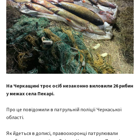
На Черкащині троє осіб незаконно виловили 26 рибин
у межах села Пекарі.
Про це повідомили в патрульній поліції Черкаської
області.
Як йдеться в дописі, правоохоронці патрулювали