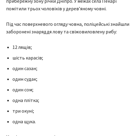
прибережну зону річки Дніпро. У межах села Пекарі
помітили трьох чоловіків у дерев’яному човні.
Під час поверхневого огляду човна, поліцейські знайшли
заборонені знаряддя лову та свіжовиловлену рибу:
12 лящів;
шість карасів;
один сазан;
один судак;
один сом;
одна плітка;
три окуні;
одна щука.