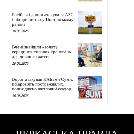
Російські дрони атакували АЗС
і підприємство у Полтавському
районі
10.08.2026
Вчені знайшли «золоту
середину» силових тренувань
для довшого життя
10.08.2026
Ворог атакував КАБами Суми:
п&apos;ять постраждалих,
пошкоджено житловий сектор
10.08.2026