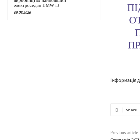
виробництво найновіший
ПІ
електроседан BMW i3
09.08.2026
О
П
Інформація дл
Share
Previous article