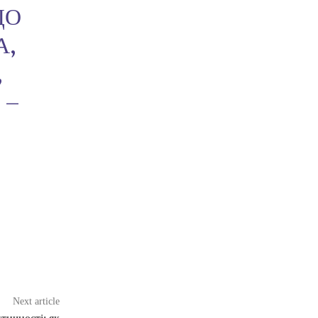
ДО
А,
,
 –
Next article