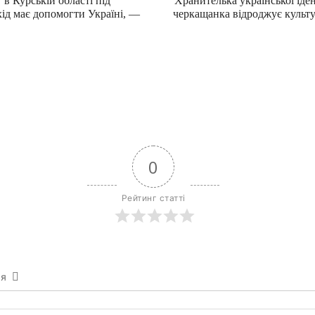
в Курській області під
Хранителька української іден
хід має допомогти Україні, —
черкащанка відроджує культ
0
Рейтинг статті
ся