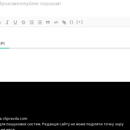
{}
[+]
РІ
а chpravda.com
для пошукових систем. Редакція сайту не може поділяти точку зору
 не несе.