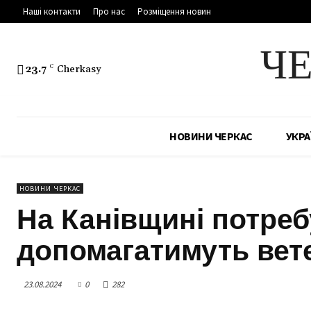
Наші контакти
Про нас
Розміщення новин
Ч
23.7
C
Cherkasy
НОВИНИ ЧЕРКАС
УКРА
НОВИНИ ЧЕРКАС
На Канівщині потреб
допомагатимуть вет
23.08.2024
0
282