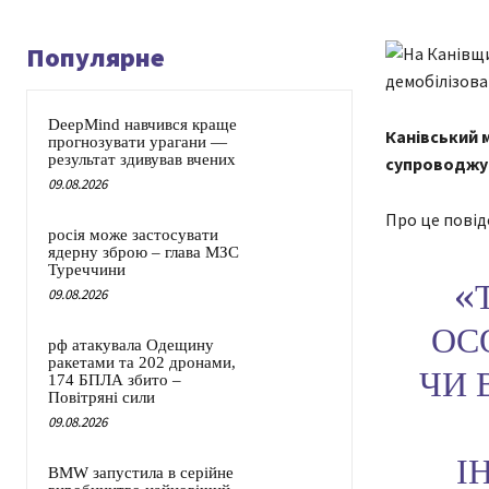
Популярне
DeepMind навчився краще
Канівський 
прогнозувати урагани —
результат здивував вчених
супроводжув
09.08.2026
Про це повід
росія може застосувати
ядерну зброю – глава МЗС
Туреччини
«
09.08.2026
ОС
рф атакувала Одещину
ракетами та 202 дронами,
ЧИ 
174 БПЛА збито –
Повітряні сили
09.08.2026
І
BMW запустила в серійне