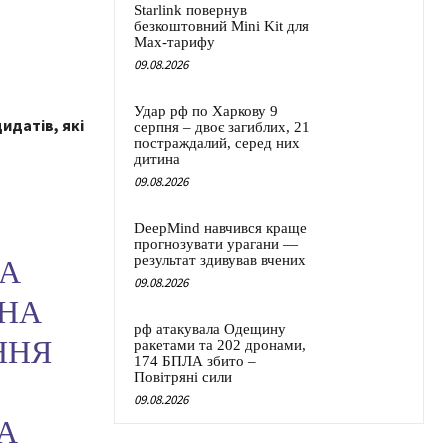
Starlink повернув
безкоштовний Mini Kit для
Max-тарифу
09.08.2026
Удар рф по Харкову 9
идатів, які
серпня – двоє загиблих, 21
постраждалий, серед них
дитина
09.08.2026
DeepMind навчився краще
прогнозувати урагани —
результат здивував вчених
ША
09.08.2026
АНА
рф атакувала Одещину
ННЯ
ракетами та 202 дронами,
174 БПЛА збито –
Повітряні сили
09.08.2026
А