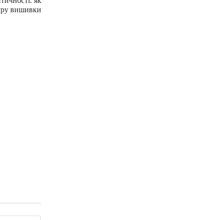
тичності: як
уру вишивки