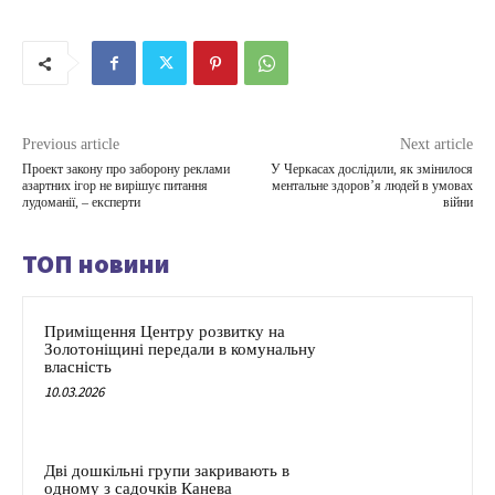
Previous article
Next article
Проект закону про заборону реклами
У Черкасах дослідили, як змінилося
азартних ігор не вирішує питання
ментальне здоровʼя людей в умовах
лудоманії, – експерти
війни
ТОП новини
Приміщення Центру розвитку на
Золотоніщині передали в комунальну
власність
10.03.2026
Дві дошкільні групи закривають в
одному з садочків Канева