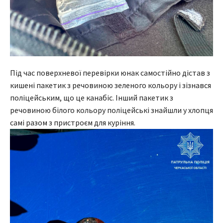
Під час поверхневої перевірки юнак самостійно дістав з
кишені пакетик з речовиною зеленого кольору і зізнався
поліцейським, що це канабіс. Інший пакетик з
речовиною білого кольору поліцейські знайшли у хлопця
самі разом з пристроєм для куріння.