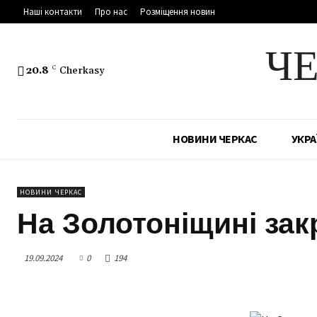
Наші контакти
Про нас
Розміщення новин
Ч
20.8
C
Cherkasy
НОВИНИ ЧЕРКАС
УКРА
НОВИНИ ЧЕРКАС
На Золотоніщині за
19.09.2024
0
194