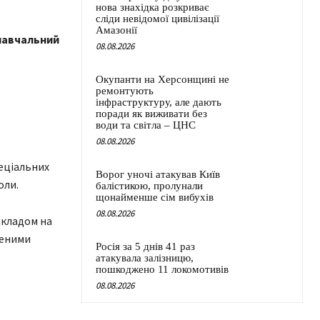
нова знахідка розкриває
сліди невідомої цивілізації
Амазонії
 навчальний
08.08.2026
Окупанти на Херсонщині не
ремонтують
інфраструктуру, але дають
поради як виживати без
води та світла – ЦНС
08.08.2026
пеціальних
Ворог уночі атакував Київ
оли.
балістикою, пролунали
щонайменше сім вибухів
08.08.2026
акладом на
леними
Росія за 5 днів 41 раз
атакувала залізницю,
пошкоджено 11 локомотивів
08.08.2026