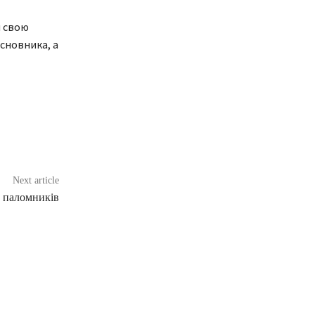
и свою
асновника, а
Next article
 паломників