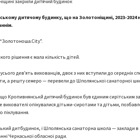
ському дитячому будинку, що на Золотоніщині, 2023-2024
аннім.
“Золотоноша.City”.
ого рішення є мала кількість дітей.
 усього дев’ять вихованців, двоє з них вступили до середніх с
іти, а решту семеро — перевели до Шполянської санаторної шк
що Кропивнянськй дитячий будинок був єдиним сирітським з
е вихователі опікувалися дітьми-сиротами та дітьми, позбав
о піклування.
ький дитбудинок, і Шполянська санаторна школа — заклади в
нні Черкаської обласної ради.