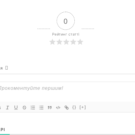
0
Рейтинг статті
ся
{}
[+]
РІ