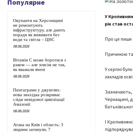
Популярне
У Кропивнян
Окупанти на Херсонщині
рік став ост
не ремонтують
інфраструктуру, але дають
поради як виживати без
Про це пише 
води та світла – ЦНС
08.08.2026
Причиною так
Вітамін C може боротися з
раком — але зовсім не так,
У серпні було
як вважали вчені
08.08.2026
закладів осв
Пентаграми у джунглях:
Зазначають, 
нова знахідка розкриває
Черкащині, д
сліди невідомої цивілізації
Амазонії
батьківськог
08.08.2026
І Кропивнянс
Атака на Київ і область: 3
підпорядкува
людини загинули, 7