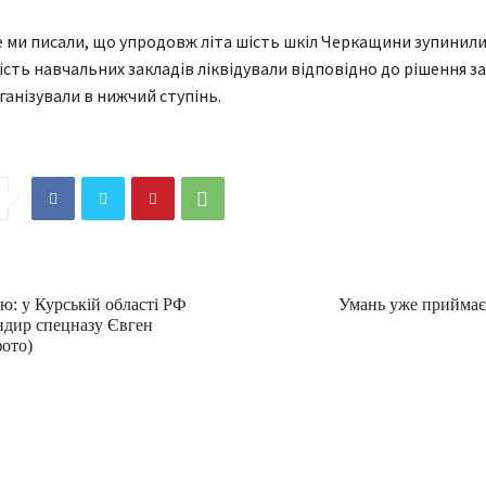
 ми писали, що упродовж літа шість шкіл Черкащини зупинил
шість навчальних закладів ліквідували відповідно до рішення з
ганізували в нижчий ступінь.
ю: у Курській області РФ
Умань уже приймає
ндир спецназу Євген
ото)