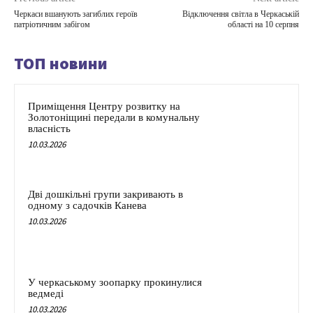
Черкаси вшанують загиблих героїв
Відключення світла в Черкаській
патріотичним забігом
області на 10 серпня
ТОП новини
Приміщення Центру розвитку на
Золотоніщині передали в комунальну
власність
10.03.2026
Дві дошкільні групи закривають в
одному з садочків Канева
10.03.2026
У черкаському зоопарку прокинулися
ведмеді
10.03.2026