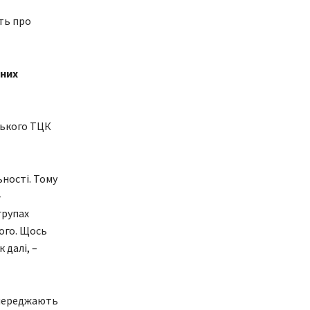
ть про
ьних
ського ТЦК
ьності. Тому
–
групах
ого. Щось
 далі, –
опереджають