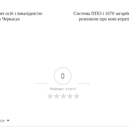
ч осіб з інвалідністю
Система ППО і 1670 загарб
 Черкасах
розповіли про нові втрат
0
Рейтинг статті
ся