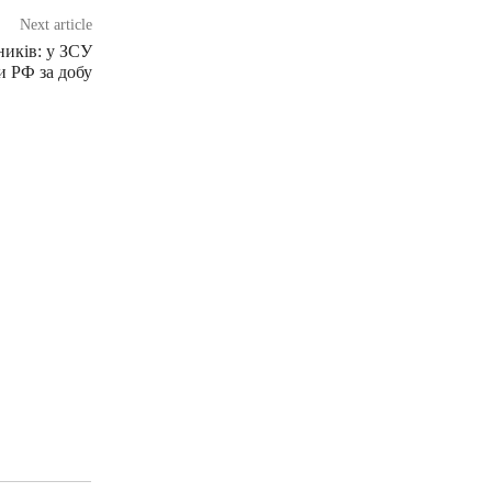
Next article
ників: у ЗСУ
и РФ за добу