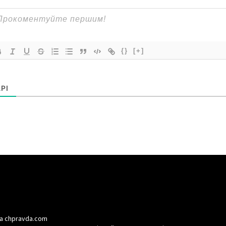
{}
[+]
РІ
а chpravda.com