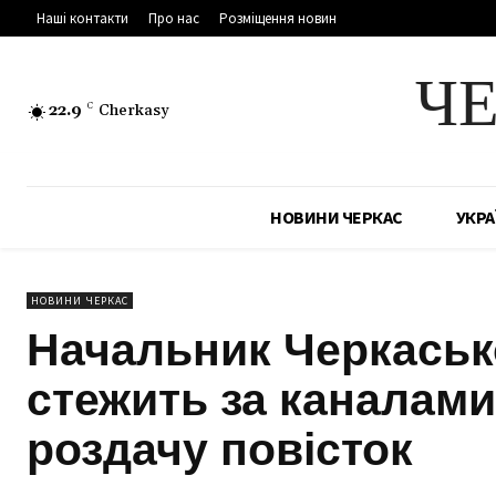
Наші контакти
Про нас
Розміщення новин
Ч
22.9
C
Cherkasy
НОВИНИ ЧЕРКАС
УКРА
НОВИНИ ЧЕРКАС
Начальник Черкасько
стежить за каналами
роздачу повісток