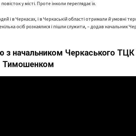
повісток у місті. Проте інколи переглядає їх.
дей і в Черкасах, і в Черкаській області отримали й умовні терм
декілька осіб розкаялися і пішли служити, – додав начальник Ч
’ю з начальником Черкаського ТЦК
м Тимошенком