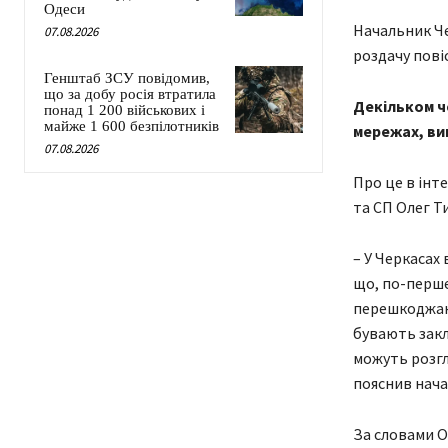
Одеси
Начальник Че
07.08.2026
роздачу пові
Генштаб ЗСУ повідомив,
що за добу росія втратила
Декільком ч
понад 1 200 військових і
майже 1 600 безпілотників
мережах, ви
07.08.2026
Про це в інт
та СП Олег Т
– У Черкасах
що, по-перше
перешкоджанн
бувають закл
можуть розгля
пояснив нача
За словами О