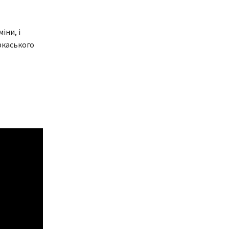
іни, і
еркаського