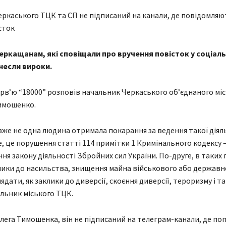
ркаського ТЦК та СП не підписаний на канали, де повідомляю
сток
еркащанам, які сповіщали про вручення повісток у соціал
несли вироки.
ерв’ю “18000” розповів начальник Черкаського об’єднаного мі
имошенко.
 вже не одна людина отримала покарання за ведення такої діял
, це порушення статті 114 примітки 1 Кримінального кодексу 
я закону діяльності Збройних сил України. По-друге, в таких 
ики до насильства, знищення майна військового або державн
дати, як заклики до диверсії, скоєння диверсії, тероризму і так
льник міського ТЦК.
лега Тимошенка, він не підписаний на телеграм-канали, де п