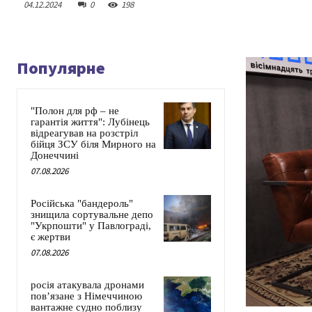
04.12.2024
0
198
Популярне
"Полон для рф – не
гарантія життя": Лубінець
відреагував на розстріл
бійця ЗСУ біля Мирного на
Донеччині
07.08.2026
Російська "бандероль"
знищила сортувальне депо
"Укрпошти" у Павлограді,
є жертви
07.08.2026
росія атакувала дронами
пов’язане з Німеччиною
вантажне судно поблизу