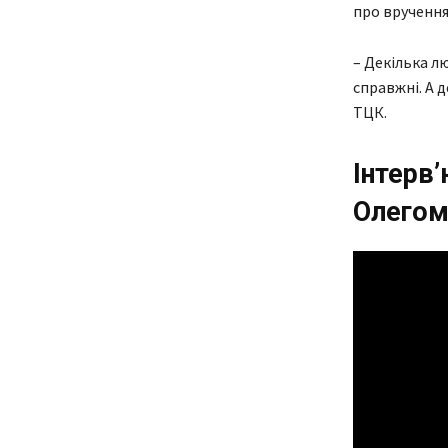
про вручення 
– Декілька лю
справжні. А 
ТЦК.
Інтерв
Олего