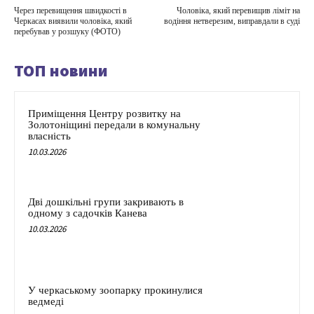
Через перевищення швидкості в
Чоловіка, який перевищив ліміт на
Черкасах виявили чоловіка, який
водіння нетверезим, виправдали в суді
перебував у розшуку (ФОТО)
ТОП новини
Приміщення Центру розвитку на
Золотоніщині передали в комунальну
власність
10.03.2026
Дві дошкільні групи закривають в
одному з садочків Канева
10.03.2026
У черкаському зоопарку прокинулися
ведмеді