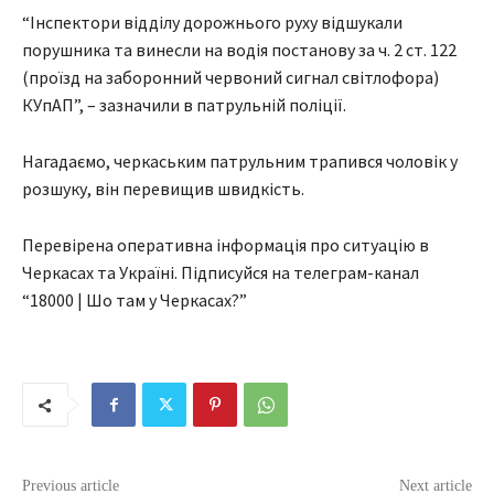
“Інспектори відділу дорожнього руху відшукали
порушника та винесли на водія постанову за ч. 2 ст. 122
(проїзд на заборонний червоний сигнал світлофора)
КУпАП”, – зазначили в патрульній поліції.
Нагадаємо, черкаським патрульним трапився чоловік у
розшуку, він перевищив швидкість.
Перевірена оперативна інформація про ситуацію в
Черкасах та Україні. Підписуйся на телеграм-канал
“18000 | Шо там у Черкасах?”
Previous article
Next article