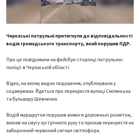
Черкаські патрульні притягнули до відповідальності
водія громадського транспорту, який порушив ПДР.
Про це повідомили на фейсбук-сторінці патрульної
поліції в Черкаській області.
Відео, на якому видно порушення, опублікували у
соцмережах. Йдеться про перехрестя вулиці Смілянська
та бульвару Шевченка.
Водій маршрутки порушив вимоги дорожньої розмітки,
виїхав на смугу зустрічного руху та проїхав перехрестя на
заборонний червоний сигнал світлофора.