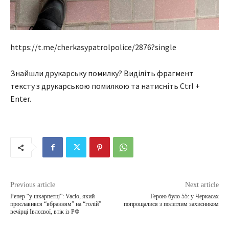
https://t.me/cherkasypatrolpolice/2876?single
Знайшли друкарську помилку? Виділіть фрагмент
тексту з друкарською помилкою та натисніть Ctrl +
Enter.
Previous article
Next article
Репер “у шкарпетці”: Vacio, який
Герою було 55: у Черкасах
прославився “вбранням” на “голій”
попрощалися з полеглим захисником
вечірці Івлєєвої, втік із РФ