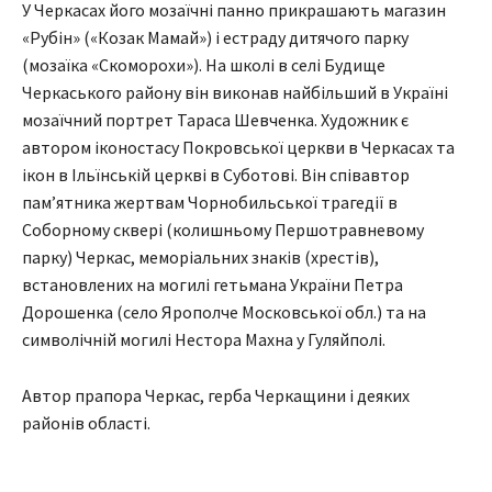
У Черкасах його мозаїчні панно прикрашають магазин
«Рубін» («Козак Мамай») і естраду дитячого парку
(мозаїка «Скоморохи»). На школі в селі Будище
Черкаського району він виконав найбільший в Україні
мозаїчний портрет Тараса Шевченка. Художник є
автором іконостасу Покровської церкви в Черкасах та
ікон в Ільїнській церкві в Суботові. Він співавтор
пам’ятника жертвам Чорнобильської трагедії в
Соборному сквері (колишньому Першотравневому
парку) Черкас, меморіальних знаків (хрестів),
встановлених на могилі гетьмана України Петра
Дорошенка (село Ярополче Московської обл.) та на
символічній могилі Нестора Махна у Гуляйполі.
Автор прапора Черкас, герба Черкащини і деяких
районів області.