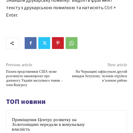
Знайшли друкарську помилку? Виділіть фрагмент
тексту з друкарською помилкою та натисніть Ctrl +
Enter.
Previous article
Next article
Палата представників США може
На Черкащині зафіксували другий
розглянути законопроєкт про
випадок ботулізму: чоловік отруївся
допомогу Україні наступного тижня –
в’яленою рибою
член Конгресу
ТОП новини
Приміщення Центру розвитку на
Золотоніщині передали в комунальну
власність