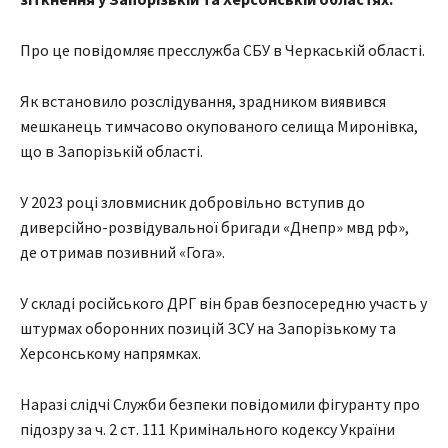
Про це повідомляє пресслужба СБУ в Черкаській області.
Як встановило розслідування, зрадником виявився
мешканець тимчасово окупованого селища Миронівка,
що в Запорізькій області.
У 2023 році зловмисник добровільно вступив до
диверсійно-розвідувальної бригади «Днепр» мвд рф»,
де отримав позивний «Гога».
У складі російського ДРГ він брав безпосередню участь у
штурмах оборонних позицій ЗСУ на Запорізькому та
Херсонському напрямках.
Наразі слідчі Служби безпеки повідомили фігуранту про
підозру за ч. 2 ст. 111 Кримінального кодексу України