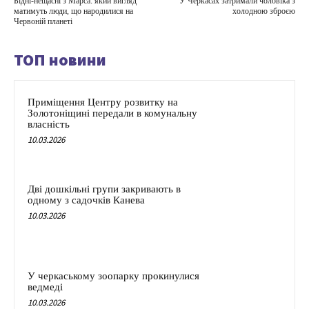
Бідні-нещасні з Марса: який вигляд
У Черкасах затримали чоловіка з
матимуть люди, що народилися на
холодною зброєю
Червоній планеті
ТОП новини
Приміщення Центру розвитку на
Золотоніщині передали в комунальну
власність
10.03.2026
Дві дошкільні групи закривають в
одному з садочків Канева
10.03.2026
У черкаському зоопарку прокинулися
ведмеді
10.03.2026