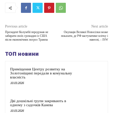
Previous article
Next article
Президент Колумбії передумав не
Окупація Великої Новосілки може
забирати своїх громадян із США
показати, де РФ наступатиме влітку і
після економічних погроз Трампа
навесні, – ISW
ТОП новини
Приміщення Центру розвитку на
Золотоніщині передали в комунальну
власність
10.03.2026
Дві дошкільні групи закривають в
одному з садочків Канева
10.03.2026