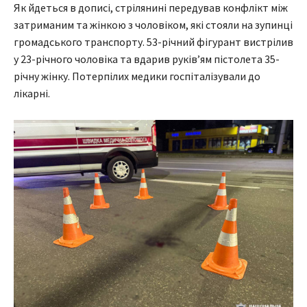
Як йдеться в дописі, стрілянині передував конфлікт між
затриманим та жінкою з чоловіком, які стояли на зупинці
громадського транспорту. 53-річний фігурант вистрілив
у 23-річного чоловіка та вдарив руків’ям пістолета 35-
річну жінку. Потерпілих медики госпіталізували до
лікарні.