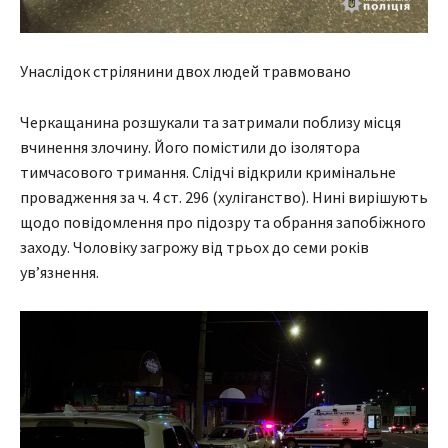
Унаслідок стрілянини двох людей травмовано
Черкащанина розшукали та затримали поблизу місця
вчинення злочину. Його помістили до ізолятора
тимчасового тримання. Слідчі відкрили кримінальне
провадження за ч. 4 ст. 296 (хуліганство). Нині вирішують
щодо повідомлення про підозру та обрання запобіжного
заходу. Чоловіку загрожу від трьох до семи років
ув’язнення.