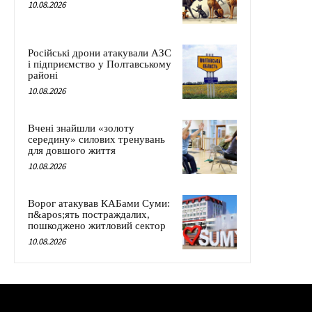
10.08.2026
Російські дрони атакували АЗС
і підприємство у Полтавському
районі
10.08.2026
Вчені знайшли «золоту
середину» силових тренувань
для довшого життя
10.08.2026
Ворог атакував КАБами Суми:
п&apos;ять постраждалих,
пошкоджено житловий сектор
10.08.2026