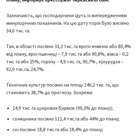
Зазначають, що господарники ідуть із випередженням
минулорічних показників. На цю дату торік було висіяно
34,6 тис. га.
Так, в області посіяно 33,3 тис. га ярого ячменю або 80,4%
від плану, ярої пшениці – 7,9 тис. га або 90,8%, вівса – 0,2
тис. га або 25%, гороху – 4,9 тис. га, 90,7% , кукурудзи –
92,9 тис.га, 24,7%.
Технічних культур посіяно на площі 146,2 тис. га, що
становить 38,7% до прогнозу. Зокрема:
14,9 тис. га цукрових буряків (99,3% до плану);
соняшника посіяно 111,4 тис.га або 44% до плану;
сої посіяно 18,8 тис.га або 18,4% до плану;