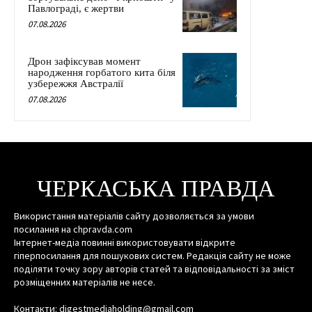
Павлограді, є жертви
07.08.2026
Дрон зафіксував момент
народження горбатого кита біля
узбережжя Австралії
07.08.2026
ЧЕРКАСЬКА ПРАВДА
Використання матеріалів сайту дозволяється за умови
посилання на chpravda.com
Інтернет-медіа повинні використовувати відкрите
гіперпосилання для пошукових систем. Редакція сайту не може
поділяти точку зору авторів статей та відповідальності за зміст
розміщенних матеріалів не несе.
Контакти: digestmediaholding@gmail.com