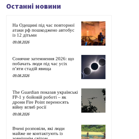
Останні новини
На Одещині під час повторної
атаки рф пошкоджено автобус
із 12 дітьми
09.08.2026
Сонячне затемнення 2026: що
побачать люди під час усіх
п’яти стадій явища
09.08.2026
The Guardian показав українські
FP-1 у бойовій роботі – як
дрони Fire Point переносять
війну вглиб росії
09.08.2026
Вчені розповіли, які люди
майже не контактують із
зовнішнім світом