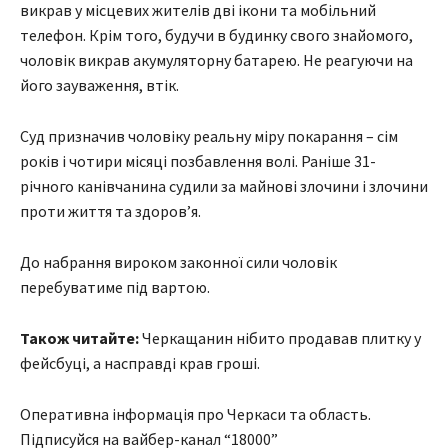
викрав у місцевих жителів дві ікони та мобільний
телефон. Крім того, будучи в будинку свого знайомого,
чоловік викрав акумуляторну батарею. Не реагуючи на
його зауваження, втік.
Суд призначив чоловіку реальну міру покарання – сім
років і чотири місяці позбавлення волі. Раніше 31-
річного канівчанина судили за майнові злочини і злочини
проти життя та здоров’я.
До набрання вироком законної сили чоловік
перебуватиме під вартою.
Також читайте:
Черкащанин нібито продавав плитку у
фейсбуці, а насправді крав гроші.
Оперативна інформація про Черкаси та область.
Підписуйся на вайбер-канал “18000”