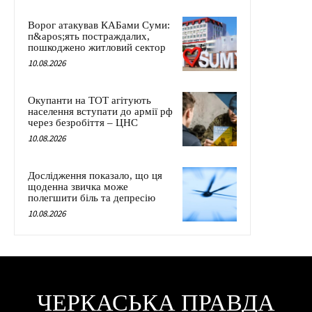
Ворог атакував КАБами Суми:
п&apos;ять постраждалих,
пошкоджено житловий сектор
10.08.2026
Окупанти на ТОТ агітують
населення вступати до армії рф
через безробіття – ЦНС
10.08.2026
Дослідження показало, що ця
щоденна звичка може
полегшити біль та депресію
10.08.2026
ЧЕРКАСЬКА ПРАВДА