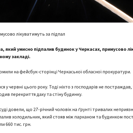
мусово лікуватимуть за підпал
, який умисно підпалив будинок у Черкасах, примусово л
ному закладі.
омили на фейсбук-сторінці Черкаської обласної прокуратури.
я у червні цього року. Тоді ніхто з господарів не постраждав,
див перекриття даху та стіну будинку.
суді довели, що 27-річний чоловік на ґрунті тривалих неприяз
палив холодильник, який стояв між парканом та будинком пос
и 660 тис. грн.