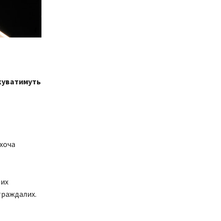
ікуватимуть
 хоча
них
траждалих.