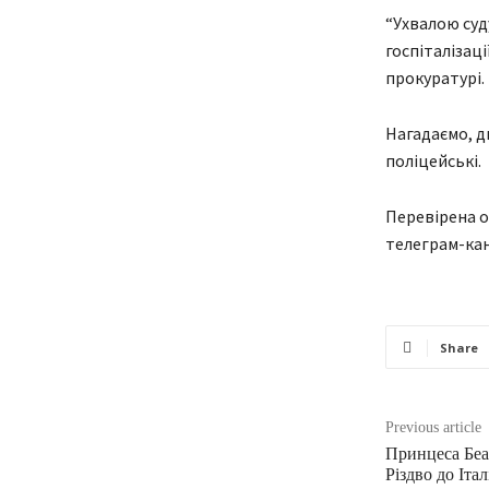
“Ухвалою суд
госпіталізаці
прокуратурі.
Нагадаємо, д
поліцейські.
Перевірена о
телеграм-кан
Share
Previous article
Принцеса Беа
Різдво до Іта