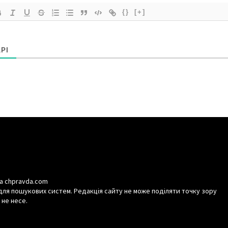
{}
[+]
РІ
а chpravda.com
для пошукових систем. Редакція сайту не може поділяти точку зору
 не несе.