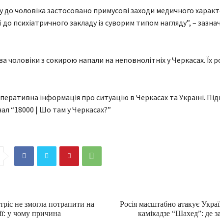
у до чоловіка застосовано примусові заходи медичного характе
ї до психіатричного закладу із суворим типом нагляду”, – зазна
ва чоловіки з сокирою напали на неповнолітніх у Черкасах. Їх 
перативна інформація про ситуацію в Черкасах та Україні. Під
ал “18000 | Шо там у Черкасах?”
тріс не змогла потрапити на
Росія масштабно атакує Укра
лії: у чому причина
камікадзе “Шахед”: де з