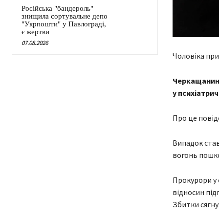
Російська "бандероль"
знищила сортувальне депо
"Укрпошти" у Павлограді,
є жертви
07.08.2026
Чоловіка при
Черкащанина
у психіатрич
Про це повід
Випадок ставс
вогонь пошко
Прокурори у 
відносин під
Збитки сягнул