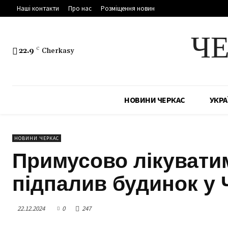
Наші контакти
Про нас
Розміщення новин
Ч
22.9
C
Cherkasy
НОВИНИ ЧЕРКАС
УКРА
НОВИНИ ЧЕРКАС
Примусово лікувати
підпалив будинок у 
22.12.2024
0
247