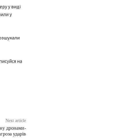
ру у виді
чили у
розшукали
писуйся на
Next article
їну дронами-
агроза ударів