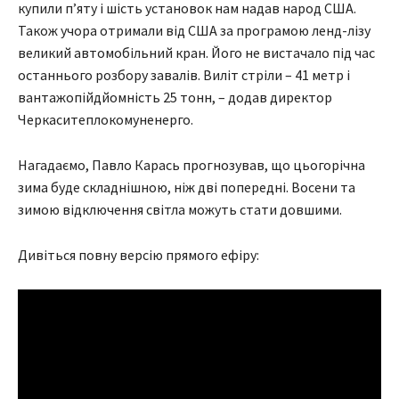
купили п’яту і шість установок нам надав народ США.
Також учора отримали від США за програмою ленд-лізу
великий автомобільний кран. Його не вистачало під час
останнього розбору завалів. Виліт стріли – 41 метр і
вантажопійдйомність 25 тонн, – додав директор
Черкаситеплокомуненерго.
Нагадаємо, Павло Карась прогнозував, що цьогорічна
зима буде складнішною, ніж дві попередні. Восени та
зимою відключення світла можуть стати довшими.
Дивіться повну версію прямого ефіру: