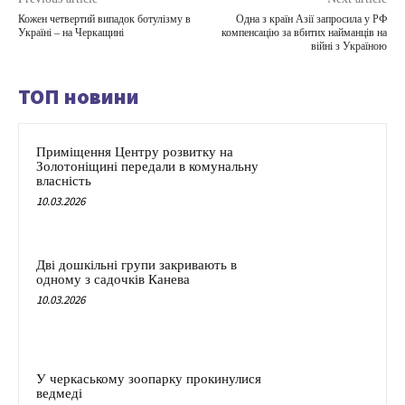
Кожен четвертий випадок ботулізму в
Одна з країн Азії запросила у РФ
Україні – на Черкащині
компенсацію за вбитих найманців на
війні з Україною
ТОП новини
Приміщення Центру розвитку на
Золотоніщині передали в комунальну
власність
10.03.2026
Дві дошкільні групи закривають в
одному з садочків Канева
10.03.2026
У черкаському зоопарку прокинулися
ведмеді