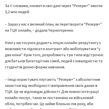
За її словами, оновити свої дані через “Резерв+” змогли
3,2 млн людей.
– Зараз у нас є великий план, як перетворити “Резерв+”
на ТЦК онлайн, – додала Черногоренко.
Нині у застосунок додають опцію онлайн-рекрутингу з
можливістю підписати контракт або мобілізуватися “у
два кліки”. Крім того, розробляють три типи відстрочок:
для батьків багатодітних сімей, людей з інвалідністю та
студентів денної форми навчання.
– Іноді користувачі плутають “Резерв+” з абсолютним
захистом від необхідності виправлення своїх даних в
ТЦК. Це не відповідає дійсності. Для повної інтеграції
онлайн-послуг, таких як постановка на військовий
облік, потрібен час. Це займе близько пів року, аби