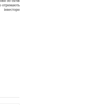
ови обʼєктів
що отримають
інвестори