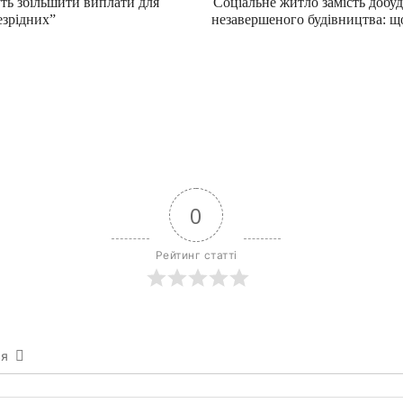
уть збільшити виплати для
Соціальне житло замість добуд
езрідних”
незавершеного будівництва: 
0
Рейтинг статті
ся