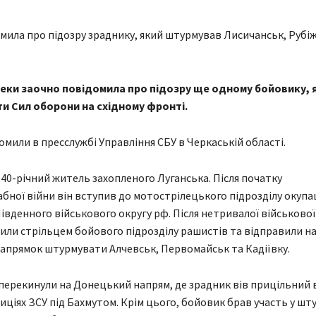
еки заочно повідомила про підозру ще одному бойовику, 
и Сил оборони на східному фронті.
омили в пресслужбі Управління СБУ в Черкаській області.
 40-річний житель захопленого Луганська. Після початку
ної війни він вступив до мотострілецького підрозділу окупа
івденного військового округу рф. Після нетривалої військової
или стрільцем бойового підрозділу рашистів та відправили н
апрямок штурмувати Алчевськ, Первомайськ та Кадіївку.
перекинули на Донецький напрям, де зрадник вів прицільний 
иціях ЗСУ під Бахмутом. Крім цього, бойовик брав участь у шт