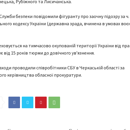
ецька, Рубіжного та Лисичанська.
 Служби безпеки повідомили фігуранту про заочну підозру за ч. 1,
ьного кодексу України (державна зрада, вчинена в умовах воє
ховується на тимчасово окупованій території України від пра
є від 15 років тюрми до довічного ув’язнення.
аходи проводили співробітники СБУ в Черкаській області за
го керівництва обласної прокуратури.