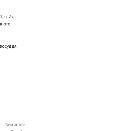
 ч. 2 ст.
нного
восуддя.
Next article