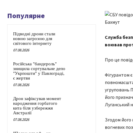
Популярне
Підводні дрони стали
Служба безп
новою загрозою для
світового інтернету
воював прот
07.08.2026
Про це повід
Російська "бандероль"
знищила сортувальне депо
"Укрпошти" у Павлограді,
Фігурантом є
є жертви
повномасштаб
07.08.2026
угруповань П
його признач
Дрон зафіксував момент
народження горбатого
Луганський н
кита біля узбережжя
Австралії
Згодом його 
07.08.2026
вогневих поз