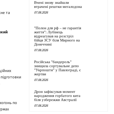
Вчені знову знайшли
втрачені рештки мегалодона
07.08.2026
"Полон для рф – не гарантія
який
життя": Лубінець
відреагував на розстріл
бійця ЗСУ біля Мирного на
Донеччині
07.08.2026
Російська "бандероль"
знищила сортувальне депо
ційних
"Укрпошти" у Павлограді, є
жертви
 підготовки
07.08.2026
а
Дрон зафіксував момент
народження горбатого кита
біля узбережжя Австралії
вогонь по
07.08.2026
урмах