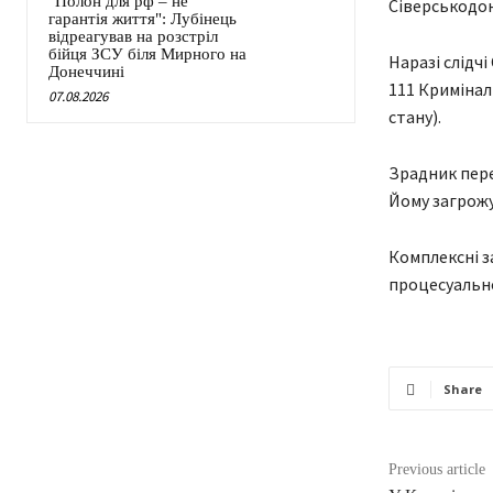
"Полон для рф – не
Сіверськодон
гарантія життя": Лубінець
відреагував на розстріл
бійця ЗСУ біля Мирного на
Наразі слідчі
Донеччині
111 Кримінал
07.08.2026
стану).
Зрадник пере
Йому загрожу
Комплексні з
процесуально
Share
Previous article