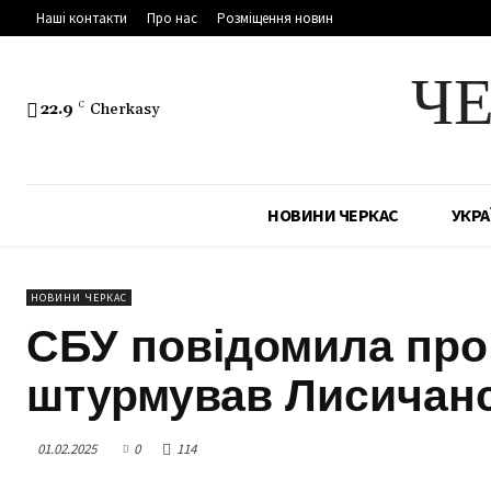
Наші контакти
Про нас
Розміщення новин
Ч
22.9
C
Cherkasy
НОВИНИ ЧЕРКАС
УКРА
НОВИНИ ЧЕРКАС
СБУ повідомила про 
штурмував Лисичанс
01.02.2025
0
114