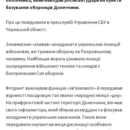
поплічника, який наводив російські удари на пункти
базування оборонців Донеччини.
Про це повідомили в пресслужбі Управління СБУ в
Черкаській області.
Зловмисник «зливав» координати українських позицій
військових, які тримали оборону на Покровському
напрямку. Найбільше ворога цікавили локації
зосередження військової техніки та складів з
боєприпасами Сил оборони.
Фігурант виконував функцію «зв’язкового» й передавав
відомості посадовцю так званої «народної міліції «днр».
На прифронтовій частині території Донеччини, він мав
свого інформатора, який збирав розвіддані та фіксував
координати українських захисників. Також вони
передавали окупантам місця дислокації особового