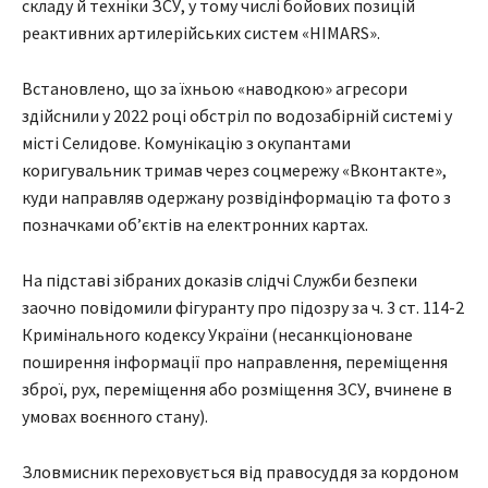
складу й техніки ЗСУ, у тому числі бойових позицій
реактивних артилерійських систем «HIMARS».
Встановлено, що за їхньою «наводкою» агресори
здійснили у 2022 році обстріл по водозабірній системі у
місті Селидове. Комунікацію з окупантами
коригувальник тримав через соцмережу «Вконтакте»,
куди направляв одержану розвідінформацію та фото з
позначками об’єктів на електронних картах.
На підставі зібраних доказів слідчі Служби безпеки
заочно повідомили фігуранту про підозру за ч. 3 ст. 114-2
Кримінального кодексу України (несанкціоноване
поширення інформації про направлення, переміщення
зброї, рух, переміщення або розміщення ЗСУ, вчинене в
умовах воєнного стану).
Зловмисник переховується від правосуддя за кордоном