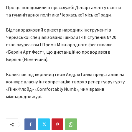
Про це повідомили в пресслужбі Департаменту освіти
та гуманітарної політики Черкаської міської ради.
Відтак зразковий оркестр народних інструментів
Черкаської спеціалізованої школи І-ІІІ ступенів № 20
став лауреатом І Премії Міжнародного фестивалю
«Берлін Арт Фест», що дистанційно проводився в
Берліні (Німеччина).
Колектив під керівництвом Андрія Ганжі представив на
конкурс власну інтерпретацію твору з репертуару гурту
«Пінк Флойд» «Comfortably Numb», чим вразив
міжнародне журі.