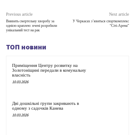
Previous article
Next article
Виявить смертельну хворобу за
У Черкасах з’явиться спорткомплекс
однією краплею: вчені розробили
“Сіті-Арена”
унікальний тест на рак
ТОП новини
Приміщення Центру розвитку на
Золотоніщині передали в комунальну
власність
10.03.2026
Дві дошкільні групи закривають в
одному з садочків Канева
10.03.2026