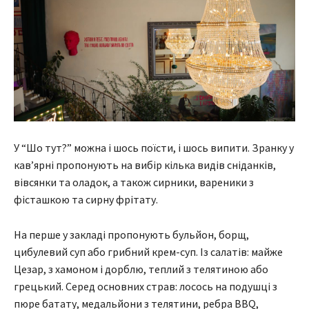
У “Шо тут?” можна і шось поїсти, і шось випити. Зранку у
кав’ярні пропонують на вибір кілька видів сніданків,
вівсянки та оладок, а також сирники, вареники з
фісташкою та сирну фрітату.
На перше у закладі пропонують бульйон, борщ,
цибулевий суп або грибний крем-суп. Із салатів: майже
Цезар, з хамоном і дорблю, теплий з телятиною або
грецький. Серед основних страв: лосось на подушці з
пюре батату, медальйони з телятини, ребра BBQ,