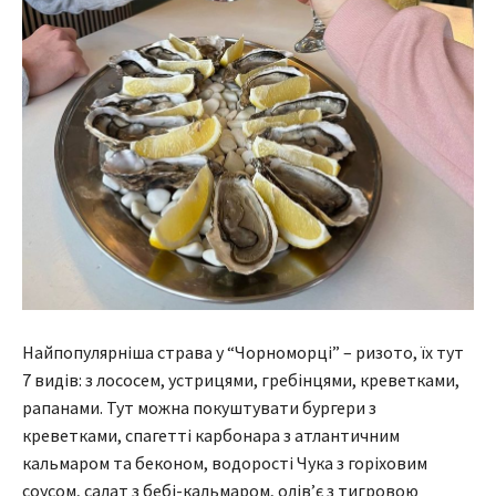
Найпопулярніша страва у “Чорноморці” – ризото, їх тут
7 видів: з лососем, устрицями, гребінцями, креветками,
рапанами. Тут можна покуштувати бургери з
креветками, спагетті карбонара з атлантичним
кальмаром та беконом, водорості Чука з горіховим
соусом, салат з бебі-кальмаром, олів’є з тигровою