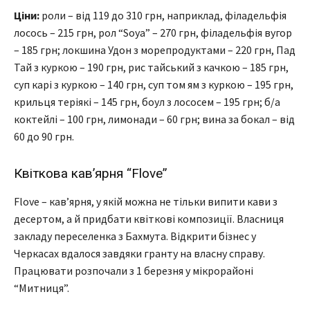
Ціни:
роли – від 119 до 310 грн, наприклад, філадельфія
лосось – 215 грн, рол “Soya” – 270 грн, філадельфія вугор
– 185 грн; локшина Удон з морепродуктами – 220 грн, Пад
Тай з куркою – 190 грн, рис тайський з качкою – 185 грн,
суп карі з куркою – 140 грн, суп том ям з куркою – 195 грн,
крильця теріякі – 145 грн, боул з лососем – 195 грн; б/а
коктейлі – 100 грн, лимонади – 60 грн; вина за бокал – від
60 до 90 грн.
Квіткова кав’ярня “Flove”
Flove – кав’ярня, у якій можна не тільки випити кави з
десертом, а й придбати квіткові композиції. Власниця
закладу переселенка з Бахмута. Відкрити бізнес у
Черкасах вдалося завдяки гранту на власну справу.
Працювати розпочали з 1 березня у мікрорайоні
“Митниця”.