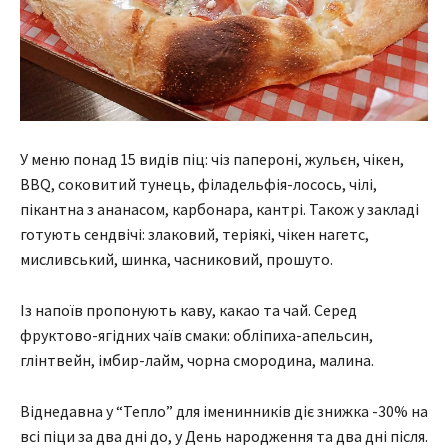
У меню понад 15 видів піц: чіз папероні, жульєн, чікен,
BBQ, соковитий тунець, філадельфія-лосось, чілі,
пікантна з ананасом, карбонара, кантрі. Також у закладі
готують сендвічі: злаковий, теріякі, чікен нагетс,
мисливський, шинка, часниковий, прошуто.
Із напоїв пропонують каву, какао та чай. Серед
фруктово-ягідних чаїв смаки: обліпиха-апельсин,
глінтвейн, імбир-лайм, чорна смородина, малина.
Віднедавна у “Тепло” для іменинників діє знижка -30% на
всі піци за два дні до, у День народження та два дні після.