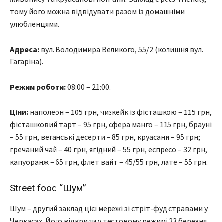
тому його можна відвідувати разом із домашніми
улюбленцями.
Адреса:
вул. Володимира Великого, 55/2 (колишня вул.
Гагаріна).
Режим роботи:
08:00 – 21:00.
Ціни:
наполеон – 105 грн, чизкейк із фісташкою – 115 грн,
фісташковий тарт – 95 грн, сфера манго – 115 грн, брауні
– 55 грн, веганські десерти – 85 грн, круасани – 95 грн;
гречаний чай – 40 грн, ягідний – 55 грн, еспресо – 32 грн,
капуоранж – 65 грн, флет вайт – 45/55 грн, лате – 55 грн.
Street food “Шум”
Шум – другий заклад цієї мережі зі стріт-фуд стравами у
Черкасах. Його відкрили у тестовому режимі 23 березня.