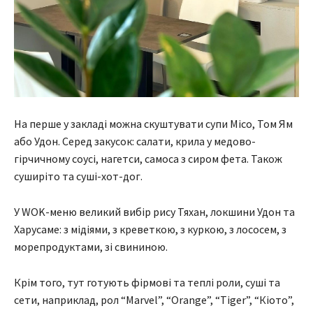
На перше у закладі можна скуштувати супи Mico, Том Ям
або Удон. Серед закусок: салати, крила у медово-
гірчичному соусі, нагетси, самоса з сиром фета. Також
суширіто та суші-хот-дог.
У WOK-меню великий вибір рису Тяхан, локшини Удон та
Харусаме: з мідіями, з креветкою, з куркою, з лососем, з
морепродуктами, зі свининою.
Крім того, тут готують фірмові та теплі роли, суші та
сети, наприклад, рол “Marvel”, “Orange”, “Tiger”, “Кіото”,