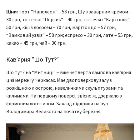
Ціни:
торт “Наполеон” – 58 грн, Шу з заварним кремом –
30 грн, тістечко “Персик” – 40 грн, тістечко “Картопля”-
50 грн, кіш з лососем – 70 грн, марітоццо – 57 грн,
“Замковий узвіз” – 58 грн; еспресо – 30 грн, лате – 55 грн,
какао – 45 грн, чай – 30 грн.
Кав’ярня “Шо Тут?”
Шо тут? на “Митниці” – вже четверта лампова кав’ярня
цієї мережі у Черкасах. Має двоповерхову залу з
розкішною люстрою, невеличкими скульптурами та
килимами. На першому поверсі, звісно ж, дзеркало з
фірмовим логотипом. Заклад відкрили на вул.
Володимира Великого на початку березня.