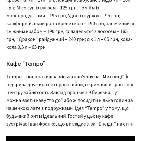
грн; Mico суп із вугрем – 125 грн, Том Ям із
морепродуктами – 195 грн, Удон із куркою – 95 грн;
каліфорнійський рол з креветкою – 190 грн, запечений зі
сніжним крабом – 190 грн, філадельфія з лососем – 185
грн, “Дракон” райдужний – 240 грн; сік 1 л – 65 грн, кока-
кола 0,5 л – 65 грн.
Кафе “Tempo”
Tempo – нова затишна міська кав’ярня на “Митниці”. Її
відкрила дружина ветерана війни, отримавши грант від
центру зайнятості. Заклад працює з 9 березня. Тут
можна взяти каву “to go” або ж посидіти кілька годин за
чашечкою лате з подружками. Ідея “Tempo” у тому, що
будь-який ритм ідеальний. Гостей у цьому кафе
зустрічає Іван Франко, що виглядає з-за “Енеїди” на стіні.