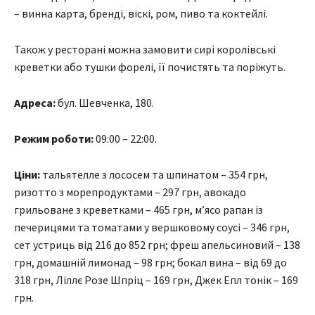
– винна карта, бренді, віскі, ром, пиво та коктейлі.
Також у ресторані можна замовити сирі королівські
креветки або тушки форелі, її почистять та поріжуть.
Адреса:
бул. Шевченка, 180.
Режим роботи:
09:00 – 22:00.
Ціни:
тальятелле з лососем та шпинатом – 354 грн,
ризотто з морепродуктами – 297 грн, авокадо
грильоване з креветками – 465 грн, м’ясо рапан із
печерицями та томатами у вершковому соусі – 346 грн,
сет устриць від 216 до 852 грн; фреш апельсиновий – 138
грн, домашній лимонад – 98 грн; бокал вина – від 69 до
318 грн, Ліллє Розе Шпріц – 169 грн, Джек Епл тонік – 169
грн.