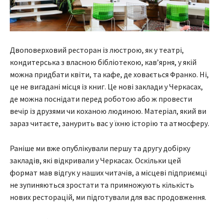
Двоповерховий ресторан із люстрою, як у театрі,
кондитерська з власною бібліотекою, кав’ярня, у якій
можна придбати квіти, та кафе, де ховається Франко. Ні,
це не вигадані місця із книг. Це нові заклади у Черкасах,
де можна поснідати перед роботою або ж провести
вечір із друзями чи коханою людиною. Матеріал, який ви
зараз читаєте, занурить вас у їхню історію та атмосферу.
Раніше ми вже опублікували першу та другу добірку
закладів, які відкривали у Черкасах. Оскільки цей
формат мав відгук у наших читачів, а місцеві підприємці
не зупиняються зростати та примножують кількість
нових ресторацій, ми підготували для вас продовження.