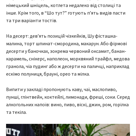
німецький шніцель, котлета недалеко від столиці та
інше. Крім того, в “Шо тут?” готують п’ять видів пасти
та три варіанти тостів.
На десерт: дев’ять позицій чізкейків, Шу фісташка-
малина, торт шпинат-смородина, макарун. Або фірмові
десерти у баночках, зокрема червоний оксамит, банан-
карамель, снікерс, наполеон, морквяний трайфл, медова
гранола, чіа пудинг або ж десерти на паличці, наприклад
ескімо полуниця, брауні, орео та мілка.
Випити у закладі пропонують каву, чаї, маслопиво,
пунші, глінтвейн, коктейлі, лимонади, фреші, соки. Серед
алкогольних напоїв: вино, пиво, віскі, джин, ром, горілка
та текіла.