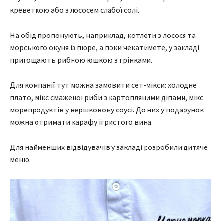
креветкою або з лососем слабої солі.
На обід пропонують, наприклад, котлети з лосося та
морського окуня із пюре, а поки чекатимете, у закладі
пригощають рибною юшкою з грінками.
Для компанії тут можна замовити сет-мікси: холодне
плато, мікс смаженої риби з картопляними діпами, мікс
морепродуктів у вершковому соусі. До них у подарунок
можна отримати карафу ігристого вина.
Для найменших відвідувачів у закладі розробили дитяче
меню.