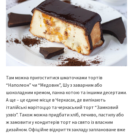
Там можна пригоститися шматочками тортів
“Наполеон” чи “Медовик”, Шу з заварним або
шоколадним кремом, панна котою та іншими десертами.
А ще – це єдине місце в Черкасах, де випікають
італійські марітоццо та черкаський торт “Замковий
узвіз”. Також можна придбати хліб, печиво, пастилу або
ж замовити у кондитерів торт на свято із власним
дизайном. Офіційне відкриття закладу заплановане вже