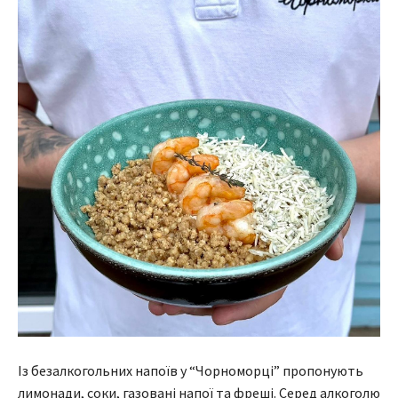
Із безалкогольних напоїв у “Чорноморці” пропонують
лимонади, соки, газовані напої та фреші. Серед алкоголю