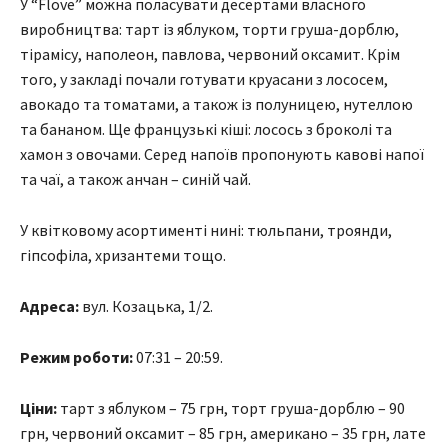
У “Flove” можна поласувати десертами власного
виробництва: тарт із яблуком, торти груша-дорблю,
тірамісу, наполеон, павлова, червоний оксамит. Крім
того, у закладі почали готувати круасани з лососем,
авокадо та томатами, а також із полуницею, нутеллою
та бананом. Ще французькі кіші: лосось з броколі та
хамон з овочами. Серед напоїв пропонують кавові напої
та чаї, а також анчан – синій чай.
У квітковому асортименті нині: тюльпани, троянди,
гіпсофіла, хризантеми тощо.
Адреса:
вул. Козацька, 1/2.
Режим роботи:
07:31 – 20:59.
Ціни:
тарт з яблуком – 75 грн, торт груша-дорблю – 90
грн, червоний оксамит – 85 грн, американо – 35 грн, лате