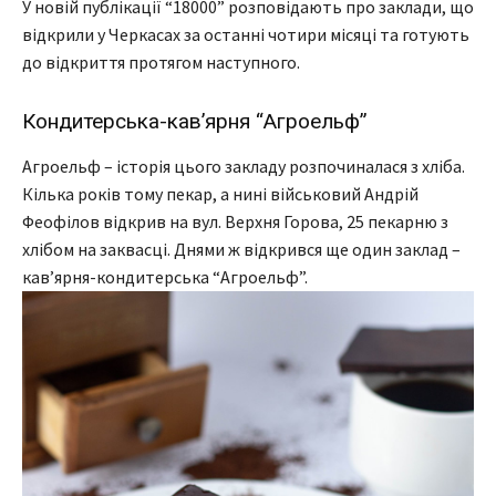
У новій публікації “18000” розповідають про заклади, що
відкрили у Черкасах за останні чотири місяці та готують
до відкриття протягом наступного.
Кондитерська-кав’ярня “Агроельф”
Агроельф – історія цього закладу розпочиналася з хліба.
Кілька років тому пекар, а нині військовий Андрій
Феофілов відкрив на вул. Верхня Горова, 25 пекарню з
хлібом на заквасці. Днями ж відкрився ще один заклад –
кав’ярня-кондитерська “Агроельф”.