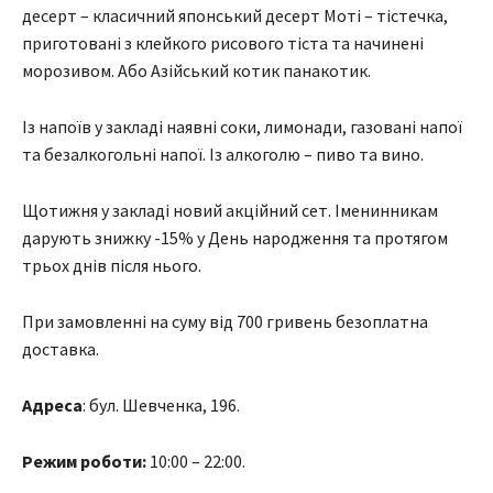
десерт – класичний японський десерт Моті – тістечка,
приготовані з клейкого рисового тіста та начинені
морозивом. Або Азійський котик панакотик.
Із напоїв у закладі наявні соки, лимонади, газовані напої
та безалкогольні напої. Із алкоголю – пиво та вино.
Щотижня у закладі новий акційний сет. Іменинникам
дарують знижку -15% у День народження та протягом
трьох днів після нього.
При замовленні на суму від 700 гривень безоплатна
доставка.
Адреса
: бул. Шевченка, 196.
Режим роботи:
10:00 – 22:00.