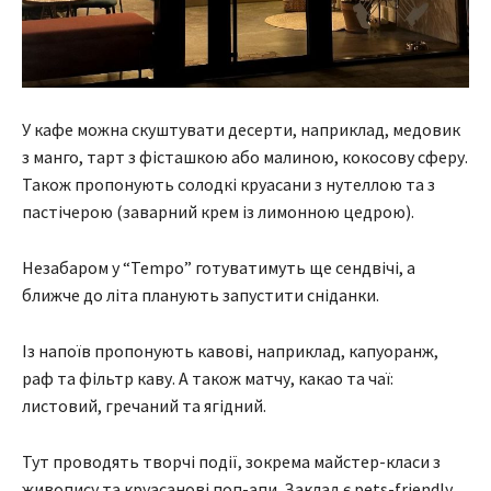
У кафе можна скуштувати десерти, наприклад, медовик
з манго, тарт з фісташкою або малиною, кокосову сферу.
Також пропонують солодкі круасани з нутеллою та з
пастічерою (заварний крем із лимонною цедрою).
Незабаром у “Tempo” готуватимуть ще сендвічі, а
ближче до літа планують запустити сніданки.
Із напоїв пропонують кавові, наприклад, капуоранж,
раф та фільтр каву. А також матчу, какао та чаї:
листовий, гречаний та ягідний.
Тут проводять творчі події, зокрема майстер-класи з
живопису та круасанові поп-апи. Заклад є pets-friendly,