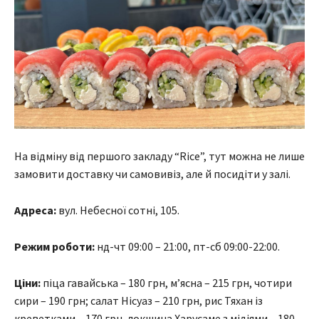
На відміну від першого закладу “Rice”, тут можна не лише
замовити доставку чи самовивіз, але й посидіти у залі.
Адреса:
вул. Небесної сотні, 105.
Режим роботи:
нд-чт 09:00 – 21:00, пт-сб 09:00-22:00.
Ціни:
піца гавайська – 180 грн, м’ясна – 215 грн, чотири
сири – 190 грн; салат Нісуаз – 210 грн, рис Тяхан із
креветками – 170 грн, локшина Харусаме з мідіями – 180