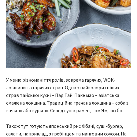
У меню різноманіття ролів, зокрема гарячих, WOK-
локшини та гарячих страв. Одна з найколоритніших
страв тайської кухні – Пад Тай. Паке мао – азіатська
смажена локшина. Традиційна гречана локшина – соба з
качкою або куркою. Серед супів рамен, Том Ям, фо бо.
Також тут готують японський рис Хібачі, суші-бургер,
салати, наприклад, з гребінцем та манговим соусом. На