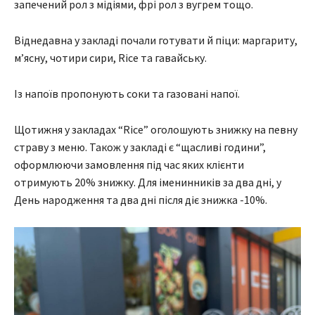
запечений рол з мідіями, фрі рол з вугрем тощо.
Віднедавна у закладі почали готувати й піци: маргариту,
м’ясну, чотири сири, Rice та гавайську.
Із напоїв пропонують соки та газовані напої.
Щотижня у закладах “Rice” оголошують знижку на певну
страву з меню. Також у закладі є “щасливі години”,
оформлюючи замовлення під час яких клієнти
отримують 20% знижку. Для іменинників за два дні, у
День народження та два дні після діє знижка -10%.