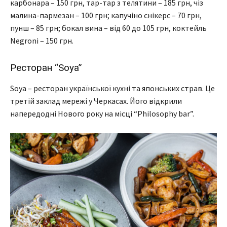
карбонара – 150 грн, тар-тар з телятини – 185 грн, чіз
малина-пармезан – 100 грн; капучіно снікерс – 70 грн,
пунш – 85 грн; бокал вина – від 60 до 105 грн, коктейль
Negroni – 150 грн.
Ресторан “Soya”
Soya – ресторан української кухні та японських страв. Це
третій заклад мережі у Черкасах. Його відкрили
напередодні Нового року на місці “Philosophy bar”.