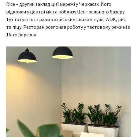
Rice – другий заклад цієї мережі у Черкасах. Його
відкрили у центрі міста поблизу Центрального базару.
Тут готують страви з азійським смаком: суші, WOK, рис
та піцу. Ресторан розпочав роботу у тестовому режимі з
16-го березня.