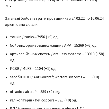
ЗСУ.
Загальні бойові втрати противника з 24.02.22 по 16.06.24
орієнтовно склали:
танків / tanks ‒ 7956 (+0) од,
бойових броньованих машин / APV ‒ 15269 (+6) од,
артилерійських систем / artillery systems – 13913 (+58)
од,
РСЗВ / MLRS – 1104 (+1) од,
засоби ППО / Anti-aircraft warfare systems ‒ 853 (+0)
од,
літаків / aircraft – 359 (+0) од,
гелікоптерів / helicopters – 326 (+0) од,
БПЛА оперативно-тактичного рівня / UAV