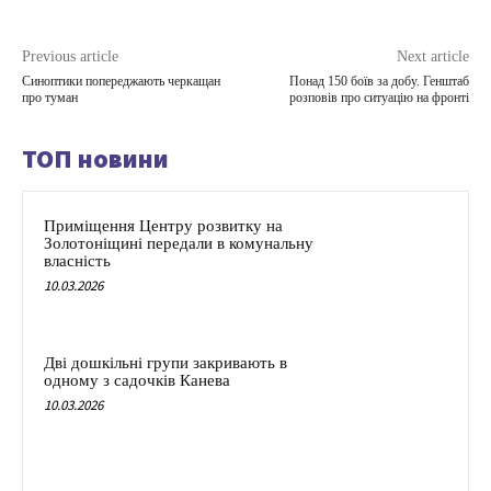
Previous article
Next article
Синоптики попереджають черкащан
Понад 150 боїв за добу. Генштаб
про туман
розповів про ситуацію на фронті
ТОП новини
Приміщення Центру розвитку на
Золотоніщині передали в комунальну
власність
10.03.2026
Дві дошкільні групи закривають в
одному з садочків Канева
10.03.2026