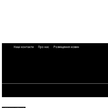
Наші контакти
Про нас
Розміщення новин
ЧЕРКАСЬК
29.5
C
Cherkasy
П’ятниця, 7 С
НОВИНИ ЧЕРКАС
У