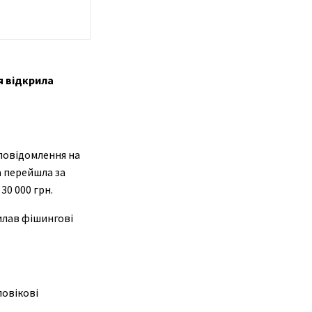
я відкрила
 повідомлення на
а перейшла за
30 000 грн.
илав фішингові
ловікові