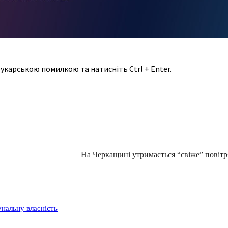
укарською помилкою та натисніть Ctrl + Enter.
На Черкащині утримається “свіже” повітря
нальну власність