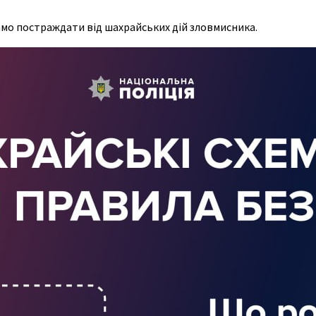
 само постраждати від шахрайських дій зловмисника.