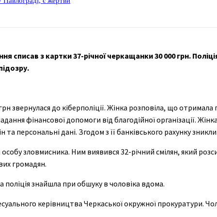
 Павлограді, є жертви
я списав з картки 37-річної черкащанки 30 000 грн. Поліці
підозру.
грн звернулася до кіберполіції. Жінка розповіла, що отримала
надання фінансової допомоги від благодійної організації. Жінк
н та персональні дані. Згодом з її банківського рахунку зникли 
особу зловмисника. Ним виявився 32-річний смілян, який розс
вих громадян.
 поліція знайшла при обшуку в чоловіка вдома.
цесуального керівництва Черкаської окружної прокуратури. Чо