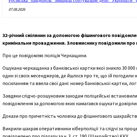
Російська "бандероль" знищила сортувальне депо "Укрпошти" у
07.08.2026
32-річний смілянин за допомогою фішингового повідомленн
кримінальне провадження. Зловмиснику повідомили про 
Про це повідомляє поліція Черкащини.
Ошукана черкащанка з банківської картки якої зникло 30 000 
один зі своїх месенджерів, де йшлося про те, що їй погодили 
посиланням та ввела свої дані: номер банківської картки, логі
Завдяки слідчо-розшуковим заходам поліцейські встановили 
повідомлення за допомогою яких намагався ошукати довірли
Докази про причетність чоловіка до фішингового шахрайства
Викрили шахрая оперативники кіберполіції та слідчі за про
повідомлено про підозру за ч. 3, ст. 190 (Шахрайство) ККУ.