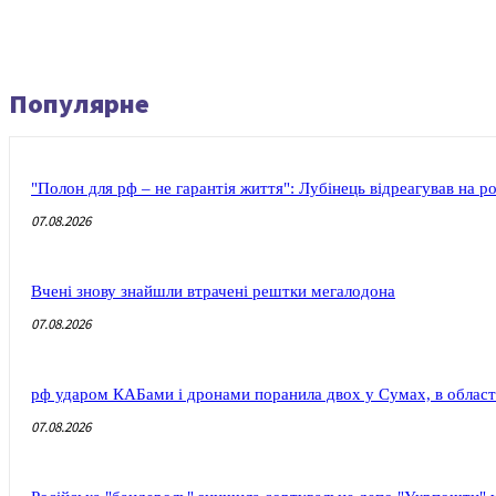
Популярне
"Полон для рф – не гарантія життя": Лубінець відреагував на 
07.08.2026
Вчені знову знайшли втрачені рештки мегалодона
07.08.2026
рф ударом КАБами і дронами поранила двох у Сумах, в област
07.08.2026