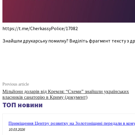
https://t.me/CherkassyPolice/17082
Знайшли друкарську помилку? Виділіть фрагмент тексту з др
Share
Previous article
Мільйони доларів від Кремля: “Схеми” знайшли українських
власників санаторію в Криму (документ)
ТОП новини
Приміщення Центру розвитку на Золотоніщині передали в кому
10.03.2026