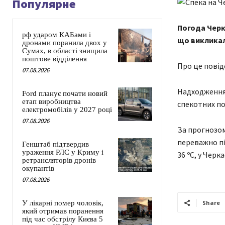
Популярне
Погода Черк
рф ударом КАБами і
що викликал
дронами поранила двох у
Сумах, в області знищила
поштове відділення
Про це повід
07.08.2026
Надходження 
Ford планує почати новий
етап виробництва
спекотних по
електромобілів у 2027 році
07.08.2026
За прогнозом
переважно пі
Генштаб підтвердив
ураження РЛС у Криму і
36 ºС, у Черк
ретрансляторів дронів
окупантів
07.08.2026
У лікарні помер чоловік,
Share
який отримав поранення
під час обстрілу Києва 5