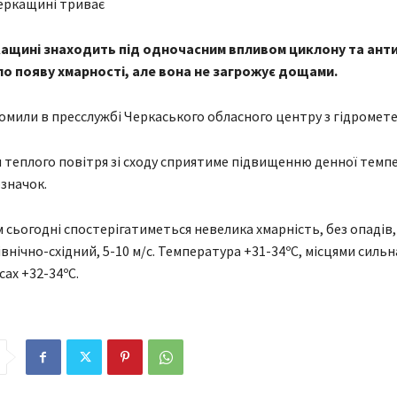
ащині знаходить під одночасним впливом циклону та ант
о появу хмарності, але вона не загрожує дощами.
омили в пресслужбі Черкаського обласного центру з гідромете
теплого повітря зі сходу сприятиме підвищенню денної темп
значок.
 сьогодні спостерігатиметься невелика хмарність, без опадів,
внічно-східний, 5-10 м/с. Температура +31-34ºС, місцями сильн
асах +32-34ºС.