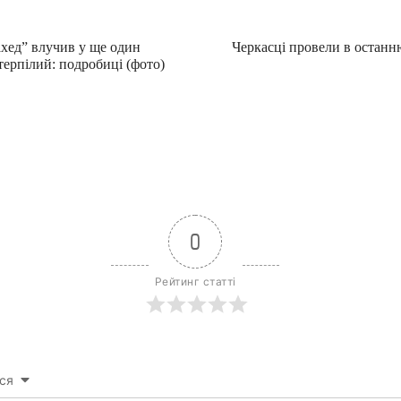
хед” влучив у ще один
Черкасці провели в останн
терпілий: подробиці (фото)
0
Рейтинг статті
ся