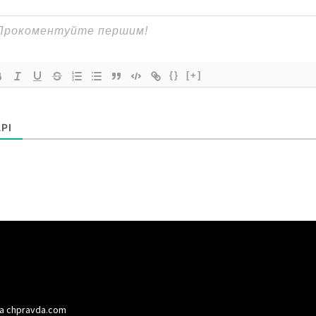
{}
[+]
РІ
а chpravda.com