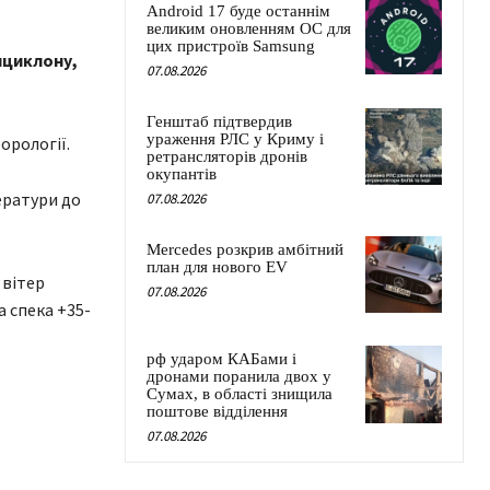
Android 17 буде останнім
великим оновленням ОС для
цих пристроїв Samsung
ициклону,
07.08.2026
Генштаб підтвердив
ураження РЛС у Криму і
орології.
ретрансляторів дронів
окупантів
ератури до
07.08.2026
Mercedes розкрив амбітний
план для нового EV
 вітер
07.08.2026
а спека +35-
рф ударом КАБами і
дронами поранила двох у
Сумах, в області знищила
поштове відділення
07.08.2026