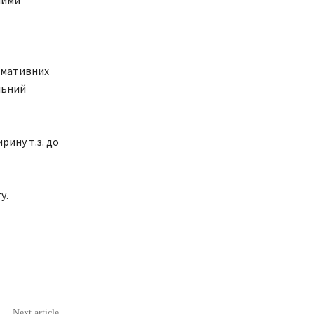
ними
рмативних
льний
ину т.з. до
у.
Next article