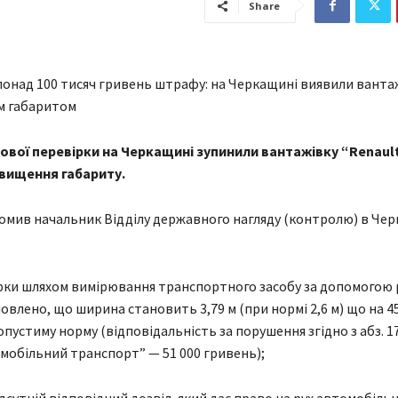
Share
дової перевірки на Черкащині зупинили вантажівку “Renaul
вищення габариту.
омив начальник Відділу державного нагляду (контролю) в Чер
ірки шляхом вимірювання транспортного засобу за допомогою 
новлено, що ширина становить 3,79 м (при нормі 2,6 м) що на 4
устиму норму (відповідальність за порушення згідно з абз. 17 ч
мобільний транспорт” — 51 000 гривень);