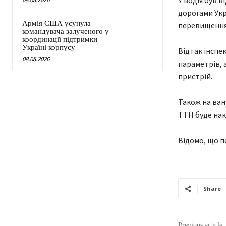
У водія був в
дорогами Ук
Армія США усунула
перевищення
командувача залученого у
координації підтримки
Україні корпусу
Відтак інсп
08.08.2026
параметрів, 
пристрій.
Також на ван
ТТН буде накл
Відомо, що п
Share
Previous article