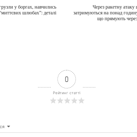
грузли у боргах, навчились
Через ракетну атаку 
 “миттєвих шлюбах”: деталі
затримуються на понад годину,
що прямують чере
0
Рейтинг статті
ся