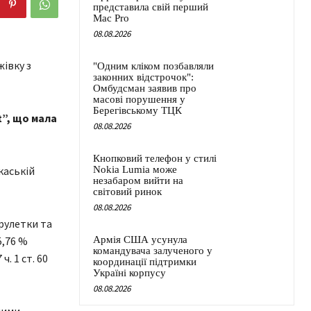
представила свій перший
Mac Pro
08.08.2026
"Одним кліком позбавляли
законних відстрочок":
Омбудсман заявив про
масові порушення у
Берегівському ТЦК
t”, що мала
08.08.2026
Кнопковий телефон у стилі
каській
Nokia Lumia може
незабаром вийти на
світовий ринок
08.08.2026
рулетки та
5,76 %
Армія США усунула
командувача залученого у
. 1 ст. 60
координації підтримки
Україні корпусу
08.08.2026