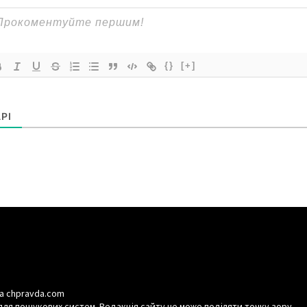
{}
[+]
РІ
а chpravda.com
для пошукових систем. Редакція сайту не може поділяти точку зору