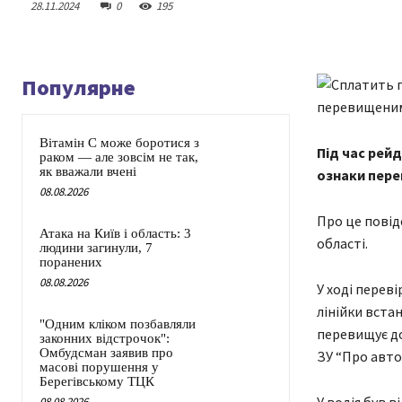
28.11.2024
0
195
Популярне
Вітамін C може боротися з
Під час рей
раком — але зовсім не так,
як вважали вчені
ознаки пере
08.08.2026
Про це повід
Атака на Київ і область: 3
області.
людини загинули, 7
поранених
08.08.2026
У ході перев
лінійки вста
"Одним кліком позбавляли
перевищує доп
законних відстрочок":
Омбудсман заявив про
ЗУ “Про авто
масові порушення у
Берегівському ТЦК
08.08.2026