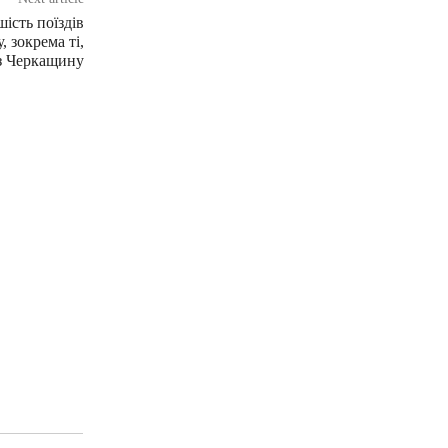
шість поїздів
 зокрема ті,
з Черкащину