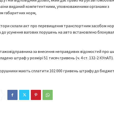
ідсутній відповідний дозвіл, який дає право на рух автомобіль
раїни виданий компетентними, уповноваженими органами з
м габаритних норм,
ектори склали акт про перевищення транспортним засобом но
а до усунення вагових порушень на авто встановлено блокува
тажовідправника за внесення неправдивих відомостей про шир
адено штраф у розмірі 51 тисяч гривень (ч. 4 ст. 132-2 КУпАП).
орушники мають сплатити 102 000 гривень штрафу до бюджет