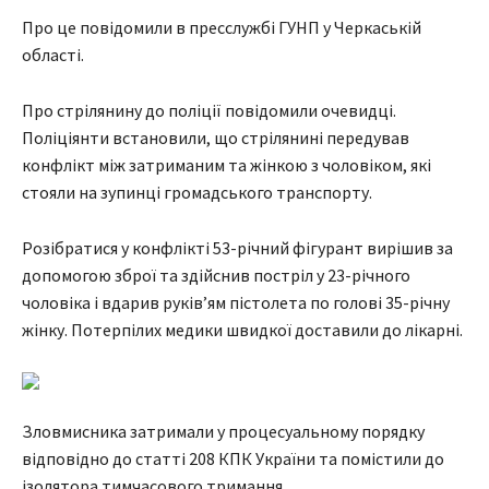
Про це повідомили в пресслужбі ГУНП у Черкаській
області.
Про стрілянину до поліції повідомили очевидці.
Поліціянти встановили, що стрілянині передував
конфлікт між затриманим та жінкою з чоловіком, які
стояли на зупинці громадського транспорту.
Розібратися у конфлікті 53-річний фігурант вирішив за
допомогою зброї та здійснив постріл у 23-річного
чоловіка і вдарив руків’ям пістолета по голові 35-річну
жінку. Потерпілих медики швидкої доставили до лікарні.
Зловмисника затримали у процесуальному порядку
відповідно до статті 208 КПК України та помістили до
ізолятора тимчасового тримання.