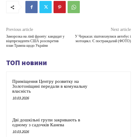
Previous article
Next article
Заморозка на лінії фронту: кандидат у
У Черкасах зіштовхнулися автобус і
віцепрезиденти США розсекретив
мотоцикл. Є постраждалий (ФОТО)
план Трампа щодо України
ТОП новини
Приміщення Центру розвитку на
Золотоніщині передали в комунальну
власність
10.03.2026
Дві дошкільні групи закривають в
одному з садочків Канева
10.03.2026