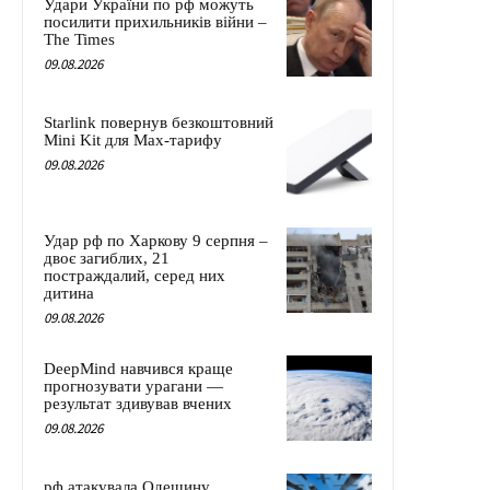
Удари України по рф можуть
посилити прихильників війни –
The Times
09.08.2026
Starlink повернув безкоштовний
Mini Kit для Max-тарифу
09.08.2026
Удар рф по Харкову 9 серпня –
двоє загиблих, 21
постраждалий, серед них
дитина
09.08.2026
DeepMind навчився краще
прогнозувати урагани —
результат здивував вчених
09.08.2026
рф атакувала Одещину