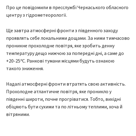
Про це повідомили в пресслужбі Черкаського обласного
центру з гідрометеорології.
Ще завтра атмосферні фронти з південного заходу
проявлять себе локальними дощами. За ними тимчасово
проникне прохолодне повітря, яке зробить денну
температуру дещо нижчою за попередні дні, а саме до
+20-25ºС. Ранкові тумани місцями будуть ознакою
такого зниження.
Надалі атмосферні фронти втратять свою активність.
Прохолодне атлантичне повітря, яке проникло у
південні широти, почне прогріватися. Тобто, вихідні
обіцяють бути сухими та по літньому теплими, хоча й
вітряними.