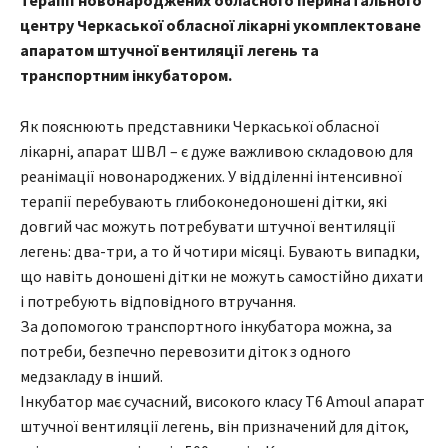
терапії новонароджених обласного перинатального
центру Черкаської обласної лікарні укомплектоване
апаратом штучної вентиляції легень та
транспортним інкубатором.
Як пояснюють представники Черкаської обласної
лікарні, апарат ШВЛ – є дуже важливою складовою для
реанімації новонароджених. У відділенні інтенсивної
терапії перебувають глибоконедоношені дітки, які
довгий час можуть потребувати штучної вентиляції
легень: два-три, а то й чотири місяці. Бувають випадки,
що навіть доношені дітки не можуть самостійно дихати
і потребують відповідного втручання.
За допомогою транспортного інкубатора можна, за
потреби, безпечно перевозити діток з одного
медзакладу в інший.
Інкубатор має сучасний, високого класу T6 Amoul апарат
штучної вентиляції легень, він призначений для діток,