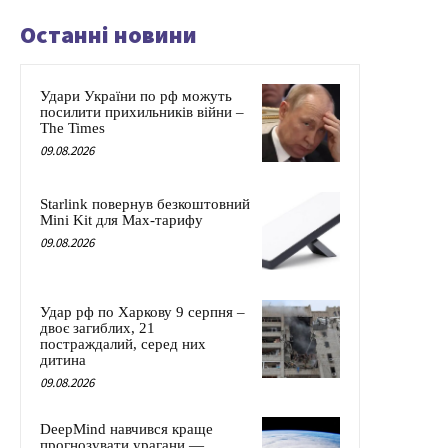
Останні новини
Удари України по рф можуть
посилити прихильників війни –
The Times
09.08.2026
Starlink повернув безкоштовний
Mini Kit для Max-тарифу
09.08.2026
Удар рф по Харкову 9 серпня –
двоє загиблих, 21
постраждалий, серед них
дитина
09.08.2026
DeepMind навчився краще
прогнозувати урагани —