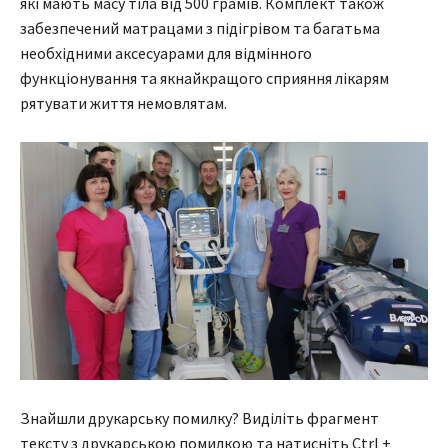
які мають масу тіла від 500 грамів. Комплект також
забезпечений матрацами з підігрівом та багатьма
необхідними аксесуарами для відмінного
функціонування та якнайкращого сприяння лікарям
рятувати життя немовлятам.
Знайшли друкарську помилку? Виділіть фрагмент
тексту з друкарською помилкою та натисніть Ctrl +