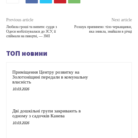
Previous article
Next article
Любила гроші та випити: суддя з
Розшук припинено: тіло черкащанки,
Одеси мобілізувалася до ЗСУ, її
яка зникла, знайшли в річці
спіймали на пияцтві, — ЗМІ
ТОП новини
Приміщення Центру розвитку на
Золотоніщині передали в комунальну
власність
10.03.2026
Дві дошкільні групи закривають в
одному з садочків Канева
10.03.2026