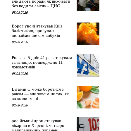
але дають поради як виживати
без води та світла – ЦНС
08.08.2026
Ворог уночі атакував Київ
балістикою, пролунали
щонайменше сім вибухів
08.08.2026
Росія за 5 днів 41 раз атакувала
залізницю, пошкоджено 11
локомотивів
08.08.2026
Вітамін C може боротися з
раком — але зовсім не так, як
вважали вчені
08.08.2026
російський дрон атакував
лікарню в Херсоні, четверо
медпрацівниць поранені