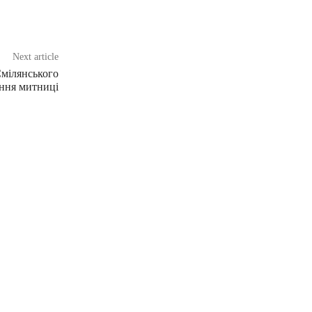
Next article
мілянського
ння митниці