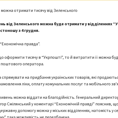
 можна отримати тисячу від Зеленського
ень від Зеленського можна буде отримати у відділеннях 
стоношу з 4 грудня.
“Економічна правда”.
о оформити тисячу в “Укрпошті”, то й витратити її можна буд
 поштового оператора.
спрямувати на придбання українських товарів, які продаютьс
замовлення ліки, оплату комунальних послуг та мобільного зв’я
ривень можна віддати на благодійність. Генеральний директо
гор Смілянський у коментарі “Економічній правді” пояснив, щ
ержавну допомогу можна у міських відділеннях, натомість у се
ну” така можливість не передбачена.