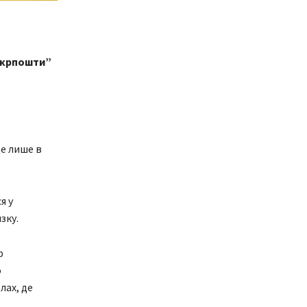
“Укрпошти”
е лише в
я у
зку.
р
о
лах, де