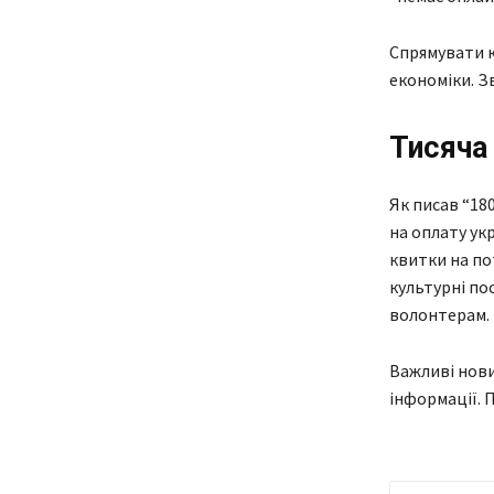
Спрямувати 
економіки. З
Тисяча
Як писав “18
на оплату ук
квитки на пот
культурні по
волонтерам.
Важливі нови
інформації. 