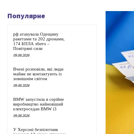
Популярне
рф атакувала Одещину
ракетами та 202 дронами,
174 БПЛА збито –
Повітряні сили
09.08.2026
Вчені розповіли, які люди
майже не контактують із
зовнішнім світом
09.08.2026
BMW запустила в серійне
виробництво найновіший
електроседан BMW i3
09.08.2026
У Херсоні безпілотник