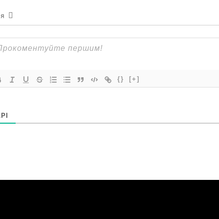
ся
{}
[+]
РІ