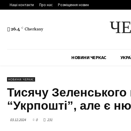
Наші контакти
Про нас
Розміщення новин
Ч
26.4
C
Cherkasy
НОВИНИ ЧЕРКАС
УКРА
НОВИНИ ЧЕРКАС
Тисячу Зеленського
“Укрпошті”, але є н
03.12.2024
0
231