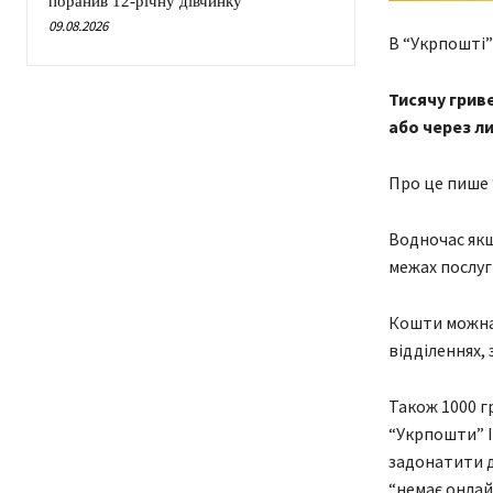
поранив 12-річну дівчинку
09.08.2026
В “Укрпошті”
Тисячу грив
або через ли
Про це пише 
Водночас якщ
межах послуг
Кошти можна 
відділеннях, 
Також 1000 г
“Укрпошти” І
задонатити д
“немає онлай