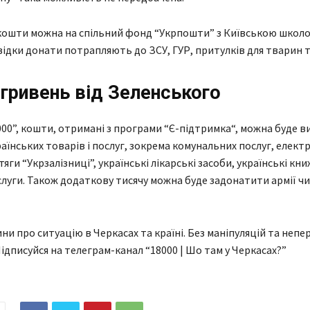
кошти можна на спільний фонд “Укрпошти” з Київською школ
відки донати потрапляють до ЗСУ, ГУР, притулків для тварин 
 гривень від Зеленського
000”, кошти, отримані з програми “Є-підтримка“, можна буде 
раїнських товарів і послуг, зокрема комунальних послуг, елект
яги “Укрзалізниці”, українські лікарські засоби, українські кн
слуги. Також додаткову тисячу можна буде задонатити армії чи
ни про ситуацію в Черкасах та країні. Без маніпуляцій та непе
Підписуйся на телеграм-канал “18000 | Шо там у Черкасах?”