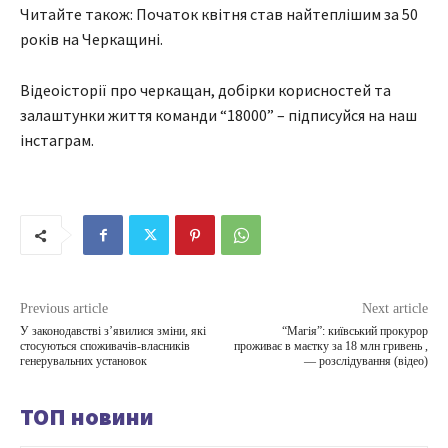
Читайте також: Початок квітня став найтеплішим за 50
років на Черкащині.
Відеоісторії про черкащан, добірки корисностей та
залаштунки життя команди “18000” – підписуйся на наш
інстаграм.
Previous article
Next article
У законодавстві з’явилися зміни, які
“Магія”: київський прокурор
стосуються споживачів-власників
проживає в маєтку за 18 млн гривень ,
генерувальних установок
— розслідування (відео)
ТОП новини