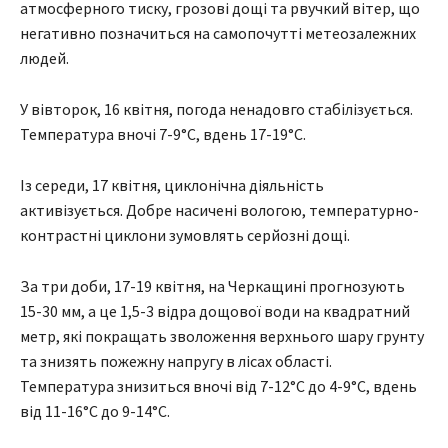
атмосферного тиску, грозові дощі та рвучкий вітер, що
негативно позначиться на самопочутті метеозалежних
людей.
У вівторок, 16 квітня, погода ненадовго стабілізується.
Температура вночі 7-9°С, вдень 17-19°С.
Із середи, 17 квітня, циклонічна діяльність
активізується. Добре насичені вологою, температурно-
контрастні циклони зумовлять серйозні дощі.
За три доби, 17-19 квітня, на Черкащині прогнозують
15-30 мм, а це 1,5-3 відра дощової води на квадратний
метр, які покращать зволоження верхнього шару грунту
та знизять пожежну напругу в лісах області.
Температура знизиться вночі від 7-12°С до 4-9°С, вдень
від 11-16°С до 9-14°С.