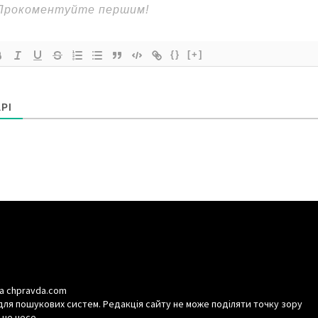
{}
[+]
РІ
а chpravda.com
для пошукових систем. Редакція сайту не може поділяти точку зору
 не несе.