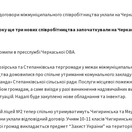
року ще три нових співробітництва започаткували на Черка
омили в пресслужбі Черкаської ОВА.
озірська та Степанківська тергромади у межах міжмуніципаль
тва домовилися про спільне утримання комунального закладу
нда» Степанківської сільської ради. Послуги місцевої пожеж
ом громадам, а саме виїзди у разі виникнення надзвичайних в
туацій. Надалі буде закуплено нове обладнання та інвентар.
 ліцей №2 тепер спільно утримуватимуть Чигиринська та Ме
ни уклали відповідний договір. Учням 10-11 класів Чигиринсько
ї громад викладається предмет “Захист України” на території