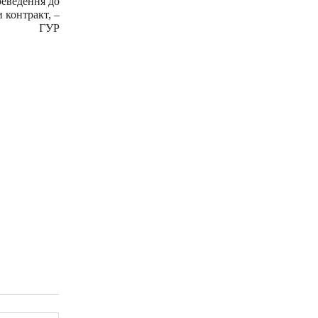
реведення до
и контракт, –
ГУР