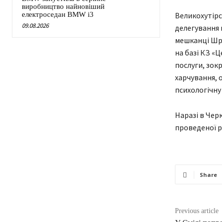
виробництво найновіший
Великохутірс
електроседан BMW i3
09.08.2026
делегування 
мешканці Шра
на базі КЗ «Ц
послуги, зок
харчування, 
психологічну
Наразі в Чер
проведеної р
Share
Previous article