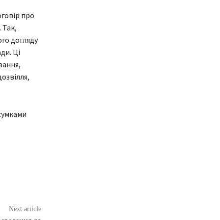
говір про
 Так,
го догляду
ди. Ці
вання,
дозвілля,
дсумками
Next article