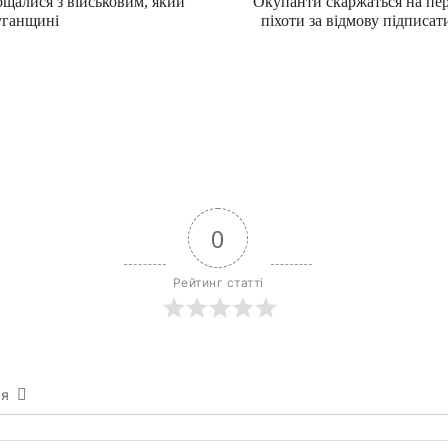
ощалися з військовим, який
Окупанти скаржаться на пе
уганщині
піхоти за відмову підписат
0
Рейтинг статті
ся