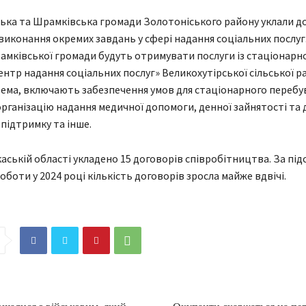
ька та Шрамківська громади Золотоніського району уклали до
виконання окремих завдань у сфері надання соціальних послуг.
мківської громади будуть отримувати послуги із стаціонарно
ентр надання соціальних послуг» Великохутірської сільської ра
рема, включають забезпечення умов для стаціонарного перебу
організацію надання медичної допомоги, денної зайнятості та 
 підтримку та інше.
каській області укладено 15 договорів співробітництва. За пі
оботи у 2024 році кількість договорів зросла майже вдвічі.