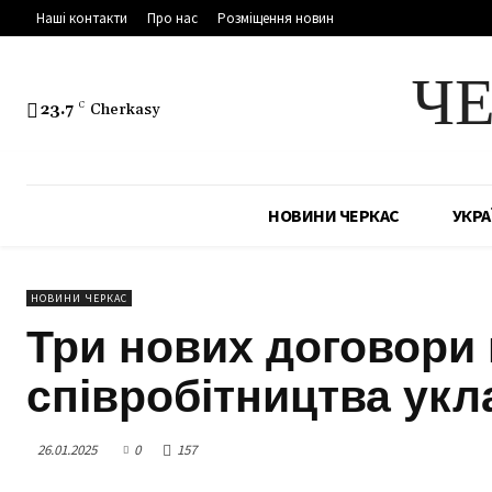
Наші контакти
Про нас
Розміщення новин
Ч
23.7
C
Cherkasy
НОВИНИ ЧЕРКАС
УКРА
НОВИНИ ЧЕРКАС
Три нових договори
співробітництва укл
26.01.2025
0
157