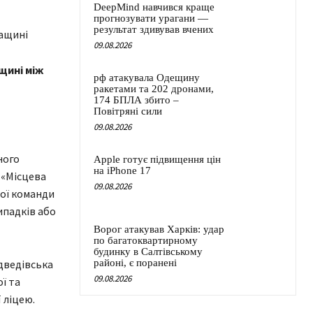
DeepMind навчився краще
прогнозувати урагани —
результат здивував вчених
09.08.2026
щині між
рф атакувала Одещину
ракетами та 202 дронами,
174 БПЛА збито –
Повітряні сили
09.08.2026
ного
Apple готує підвищення цін
на iPhone 17
 «Місцева
09.08.2026
ної команди
ипадків або
Ворог атакував Харків: удар
по багатоквартирному
будинку в Салтівському
дведівська
районі, є поранені
09.08.2026
ї та
 ліцею.