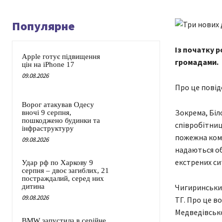
Популярне
Із початку 
Apple готує підвищення
громадами.
цін на iPhone 17
09.08.2026
Про це повід
Ворог атакував Одесу
Зокрема, Біл
вночі 9 серпня,
пошкоджено будинки та
співробітниц
інфраструктуру
пожежна кома
09.08.2026
надаються об
екстрених си
Удар рф по Харкову 9
серпня – двоє загиблих, 21
постраждалий, серед них
Чигиринський
дитина
09.08.2026
ТГ. Про це во
Медведівсько
BMW запустила в серійне