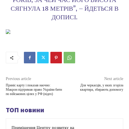
РОКІВ, ЗА ЧЕЙ ЧАС ЙОГО ВИСОТА
СЯГНУЛА 18 МЕТРІВ”, – ЙДЕТЬСЯ В
ДОПИСІ.
Previous article
Next article
Приніс карту і показав наочно:
Для черкасців, у яких згоріла
Макрон підтримав право України бити
квартира, збирають допомогу
по військових цілях у РФ (відео)
ТОП новини
Приміщення Центру розвитку на