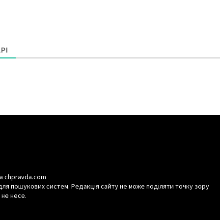
РІ
а chpravda.com
для пошукових систем. Редакція сайту не може поділяти точку зору
 не несе.