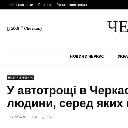
Наші контакти
Про нас
Розміщення новин
Ч
20.8
C
Cherkasy
НОВИНИ ЧЕРКАС
УКРА
НОВИНИ ЧЕРКАС
У автотрощі в Черка
людини, серед яких 
12.12.2024
0
217