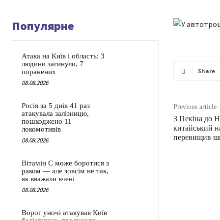
Популярне
Атака на Київ і область: 3
людини загинули, 7
Share
поранених
08.08.2026
Росія за 5 днів 41 раз
Previous article
атакувала залізницю,
З Пекіна до Н
пошкоджено 11
китайський на
локомотивів
перевищив шв
08.08.2026
Вітамін C може боротися з
раком — але зовсім не так,
як вважали вчені
08.08.2026
Ворог уночі атакував Київ