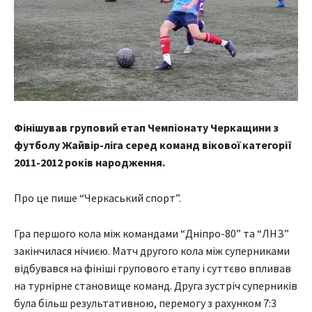
Фінішував груповий етап Чемпіонату Черкащини з
футболу Жайвір-ліга серед команд вікової категорії
2011-2012 років народження.
Про це пише “Черкаський спорт”.
Гра першого кола між командами “Дніпро-80” та “ЛНЗ”
закінчилася нічиєю. Матч другого кола між суперниками
відбувався на фініші групового етапу і суттєво впливав
на турнірне становище команд. Друга зустріч суперників
була більш результативною, перемогу з рахунком 7:3