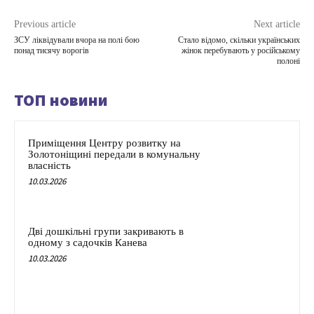
Previous article
Next article
ЗСУ ліквідували вчора на полі бою
Стало відомо, скільки українських
понад тисячу ворогів
жінок перебувають у російському
полоні
ТОП новини
Приміщення Центру розвитку на
Золотоніщині передали в комунальну
власність
10.03.2026
Дві дошкільні групи закривають в
одному з садочків Канева
10.03.2026