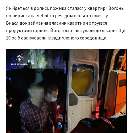
Як йдеться в дописі, пожежа сталася у квартирі. Вогонь
поширився на меблі та речі домашнього вжитку.
Внаслідок займання власник квартири отруївся
продуктами горіння. Його госпіталізували до лікарні. Ще
10 осіб евакуювали із задимленого середовища.