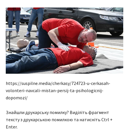
https://suspilne.media/cherkasy/724723-u-cerkasah-
volonteri-navcali-mistan-persij-ta-psihologicnij-
dopomozi/
Знайшли друкарську помилку? Виділіть фрагмент
тексту з друкарською помилкою та натисніть Ctrl +
Enter.