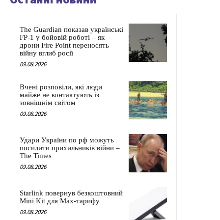
The Guardian показав українські
FP-1 у бойовій роботі – як
дрони Fire Point переносять
війну вглиб росії
09.08.2026
Вчені розповіли, які люди
майже не контактують із
зовнішнім світом
09.08.2026
Удари України по рф можуть
посилити прихильників війни –
The Times
09.08.2026
Starlink повернув безкоштовний
Mini Kit для Max-тарифу
09.08.2026