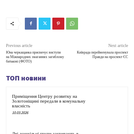
Previous article
Next article
Юна черкащанка присвячує виступи
Київрада перейменувала проспект
на Міжнародних змаганнях загиблому
Правди на проспект ЄС
батькові (ФОТО)
ТОП новини
Приміщення Центру розвитку на
Золотоніщині передали в комунальну
власність
10.03.2026
Дві дошкільні групи закривають в