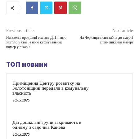
Previous article
Next article
На Звенигородщині сталася ДТП: авто
На Черкащині син забив до смерті
злетіло у став, а його кермувальник
співмешканця матері
помер у лікарні
ТОП новини
Приміщення Центру розвитку на
Золотоніщині передали в комунальну
власність
10.03.2026
Дві дошкільні групи закривають в
одному з садочків Канева
10.03.2026