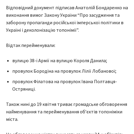
Відповідний документ підписав Анатолій Бондаренко на
виконання вимог Закону України “Про засудження та
заборону пропаганди російської імперської політики в
Україні і деколонізацію топонімії”.
Відтак перейменували:
вулицю 38-ї Армії на вулицю Короля Данила;
провулок Бородіна на провулок Лілії Лобанової;
провулок Філатова на провулок Івана Полтавця-
Остряниці.
Також нині до 19 квітня триває громадське обговорення
найменування та перейменування об’єктів топоніміки
міста.