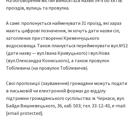
На обговорення містян виносяться назви 34-х об’єктів:
проїздів, вулиць та провулка.
А саме: пропонується найменувати 31 проїзд, які зараз
мають цифрові позначення, їм хочуть дати назви сіл,
затоплених при створенні Кременчуцького
водосховища. Також планується перейменувати вул.№12
(дати назву — вул.Івана Кривуцького) і вул.Нова
(вул.Олександра Кониського), а також провулок
Тобілевича (на провулок Тобілевичів).
Свої пропозиції (зауваження) громадяни можуть подати
в письмовій чи електронній формах до відділу
підтримки громадянського суспільства: м. Черкаси, вул.
Байди Вишневецького, 36, каб. 503; тел. 33-12-43, e-mail:
[email protected].