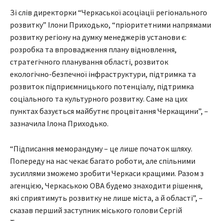
Зі слів директорки “Черкаської асоціації регіонального
розвитку” Ілони Приходько, “пріоритетними напрямами
розвитку регіону на думку менеджерів установи є:
розробка та впровадження плану відновлення,
стратегічного планування області, розвиток
екологічно-безпечної інфраструктури, підтримка та
розвиток підприємницького потенціалу, підтримка
соціального та культурного розвитку. Саме на цих
пунктах базується майбутнє процвітання Черкащини”, –
зазначила Ілона Приходько.
“Підписання меморандуму – це лише початок шляху.
Попереду на нас чекає багато роботи, але спільними
зусиллями зможемо зробити Черкаси кращими. Разом з
агенцією, Черкаською ОВА будемо знаходити рішення,
які сприятимуть розвитку не лише міста, а й області”, –
сказав перший заступник міського голови Сергій