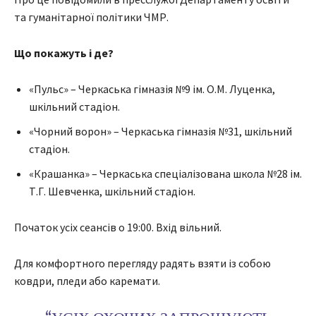
та гуманітарної політики ЧМР.
Що покажуть і де?
«Пульс» – Черкаська гімназія №9 ім. О.М. Луценка,
шкільний стадіон.
«Чорний ворон» – Черкаська гімназія №31, шкільний
стадіон.
«Крашанка» – Черкаська спеціалізована школа №28 ім.
Т.Г. Шевченка, шкільний стадіон.
Початок усіх сеансів о 19:00. Вхід вільний.
Для комфортного перегляду радять взяти із собою
ковдри, пледи або каремати.