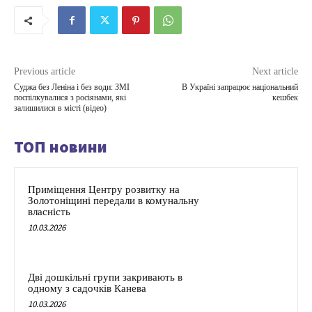
Previous article
Next article
Суджа без Леніна і без води: ЗМІ
В Україні запрацює національний
поспілкувалися з росіянами, які
кешбек
залишилися в місті (відео)
ТОП новини
Приміщення Центру розвитку на
Золотоніщині передали в комунальну
власність
10.03.2026
Дві дошкільні групи закривають в
одному з садочків Канева
10.03.2026