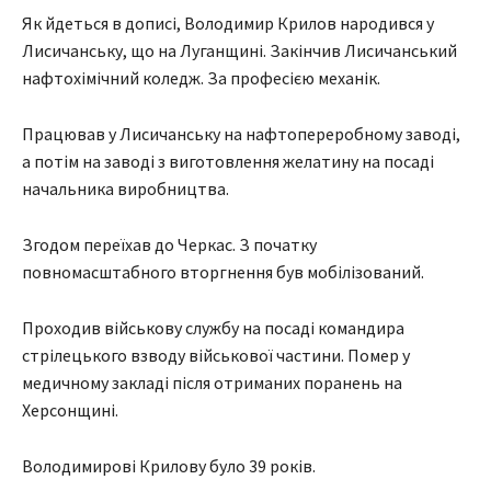
Як йдеться в дописі, Володимир Крилов народився у
Лисичанську, що на Луганщині. Закінчив Лисичанський
нафтохімічний коледж. За професією механік.
Працював у Лисичанську на нафтопереробному заводі,
а потім на заводі з виготовлення желатину на посаді
начальника виробництва.
Згодом переїхав до Черкас. З початку
повномасштабного вторгнення був мобілізований.
Проходив військову службу на посаді командира
стрілецького взводу військової частини. Помер у
медичному закладі після отриманих поранень на
Херсонщині.
Володимирові Крилову було 39 років.