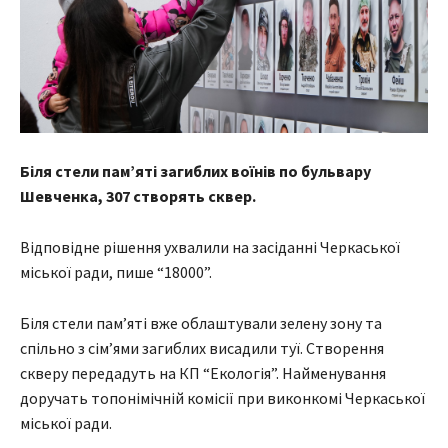
Біля стели пам’яті загиблих воїнів по бульвару
Шевченка, 307 створять сквер.
Відповідне рішення ухвалили на засіданні Черкаської
міської ради, пише “18000”.
Біля стели пам’яті вже облаштували зелену зону та
спільно з сім’ями загиблих висадили туї. Створення
скверу передадуть на КП “Екологія”. Найменування
доручать топонімічній комісії при виконкомі Черкаської
міської ради.