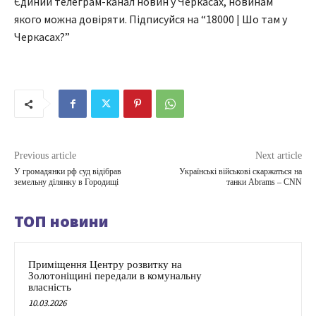
Єдиний телеграм-канал новин у Черкасах, новинам
якого можна довіряти. Підписуйся на “18000 | Шо там у
Черкасах?”
Previous article
Next article
У громадянки рф суд відібрав
Українські військові скаржаться на
земельну ділянку в Городищі
танки Abrams – CNN
ТОП новини
Приміщення Центру розвитку на
Золотоніщині передали в комунальну
власність
10.03.2026